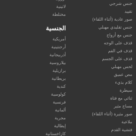
جنس شرجي
لاتينية
تقييد
مختلطة
صور عادية (أثناء اللقاء)
جنس تقليدي مهبلي
الجنسية
جنس مع أزواج
أمريكية
قذف على الوجه
أرجنتينية
قذف في الفم
أذربيجانية
قذف على الجسم
بيلاروسية
لحس مهبلي
برازيلية
مص عميق
بريطانية
كلام بذيء
كندية
سيطرة
كولومبية
ثنائي مع فتاة
فرنسية
مساج مثير
ألمانية
صور مثيرة (أثناء اللقاء)
مجرية
ملاعبة
إيطالية
فتشية القدم
كازاخستانية