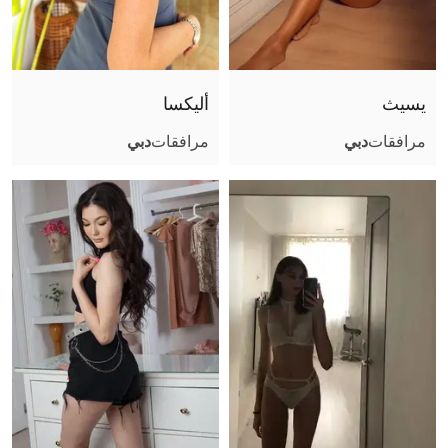
صور عادية (أثناء اللقاء)
جنس تقليدي مهبلي
جنس مع أزواج
يسيث
أليكسا
قذف على الوجه
مرافقات
دبي
مرافقات
دبي
قذف في الفم
قذف على الجسم
لحس مهبلي
مص عميق
كلام بذيء
سيطرة
ثنائي مع فتاة
مساج مثير
صور مثيرة (أثناء اللقاء)
ملاعبة