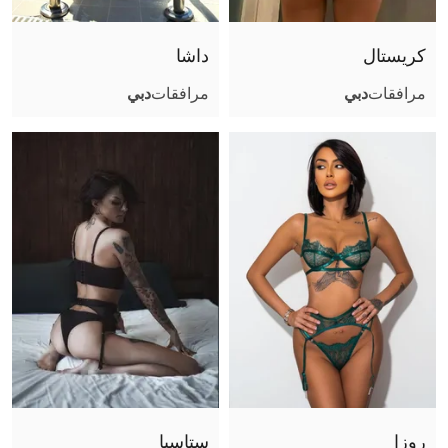
كريستال
داشا
مرافقات
دبي
مرافقات
دبي
روزا
ستاسيا