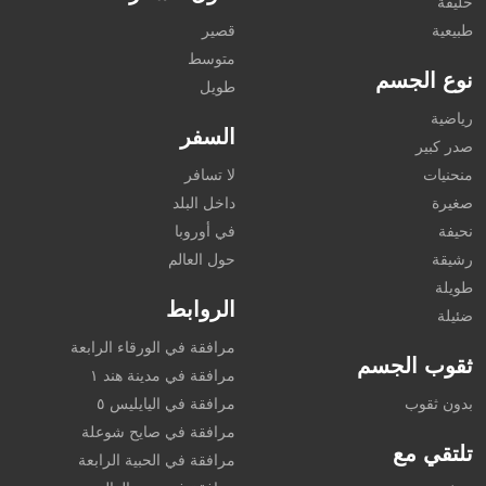
حليقة
طبيعية
قصير
متوسط
نوع الجسم
طويل
رياضية
السفر
صدر كبير
منحنيات
لا تسافر
صغيرة
داخل البلد
نحيفة
في أوروبا
رشيقة
حول العالم
طويلة
الروابط
ضئيلة
مرافقة في الورقاء الرابعة
ثقوب الجسم
مرافقة في مدينة هند ١
بدون ثقوب
مرافقة في اليايليس ٥
مرافقة في صايح شوعلة
تلتقي مع
مرافقة في الحبية الرابعة