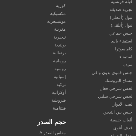
قبلة فرنسية
كورية
تجربة صديقة
مكسيكية
تبول (أعطي)
مونتينيغرية
تبول (أتلقى)
مغربية
جنس جماعي
نيجيرية
استمناء باليد
بولندية
كاماسوترا
برتغالية
استمناء
رومانية
سيدة
روسية
جنس فموي بدون واقي
إسبانية
مساج البروستاتا
تركية
لحس شرجي فعال
أوكرانية
لحس شرجي سلبي
فنزويلية
لعب الأدوار
فيتنامية
جنس بين الثديين
ألعاب جنسية
حجم الصدر
قذف أنثوي
مقاس الصدر A
حزام الجماع