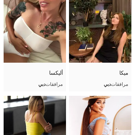
ميكا
أليكسا
مرافقات
دبي
مرافقات
دبي