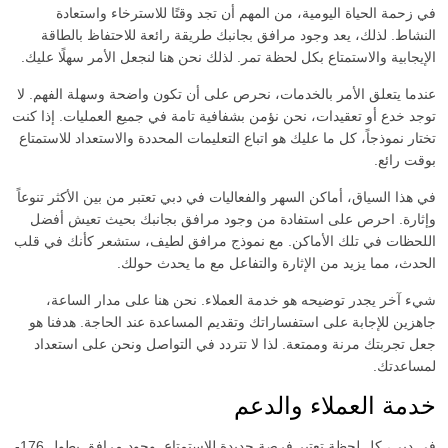
في زحمة الحياة اليومية، من المهم أن تجد وقتًا للاسترخاء واستعادة
النشاط. لذلك، يعد وجود مرافق بجانبك طريقة رائعة للاحتفاظ بالطاقة
الإيجابية والاستمتاع بكل لحظة تمر. لذلك نحن هنا لنجعل الأمر سهلًا عليك.
عندما يتعلق الأمر بالخدمات، نحرص على أن تكون واضحة وسهلة الفهم. لا
توجد خدع أو تعقيدات، نحن نؤمن بشفافية تامة في جميع العمليات. إذا كنت
تختار نموذجاً، كل ما عليك هو اتباع التعليمات المحددة والاستعداد للاستمتاع
بوقت رائع.
في هذا السياق، أماكن السهر والفعاليات في دبي تعتبر من بين الأكثر تنوعاً
وإثارة. احرص على استفادة من وجود مرافق بجانبك بحيث تعيش أفضل
اللحظات في تلك الأماكن. مع نموذج مرافق لطيف، ستشعر كأنك في قلب
الحدث، مما يزيد من الإثارة والتفاعل مع ما يحدث حولك.
شيء آخر يجدر توضيحه هو خدمة العملاء. نحن هنا على مدار الساعة،
جاهزين للإجابة على استفساراتك وتقديم المساعدة عند الحاجة. هدفنا هو
جعل تجربتك مرنة وممتعة. لذا لا تتردد في التواصل ونحن على استعداد
لمساعدتك.
خدمة العملاء والدعم
في دبي، كل لحظة تعتبر فرصة جديدة للاستمتاع. وجود مرافق بطول 176-