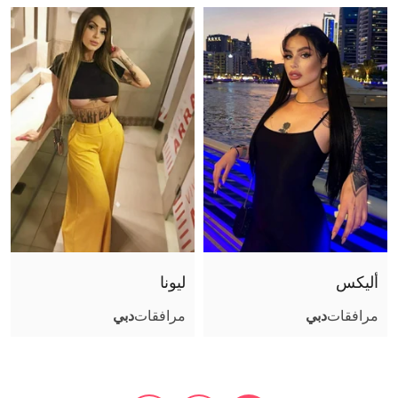
أليكس
ليونا
مرافقات
دبي
مرافقات
دبي