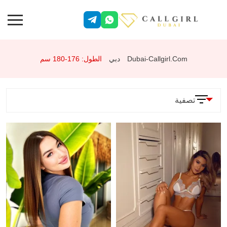
Dubai-Callgirl.com
دبي
الطول: 176-180 سم
تصفية
المعلمات
الخدمات
وضعية 69
جنس شرجي
تقييد