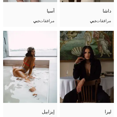
فتشية القدم
داشا
آسيا
قبلة فرنسية
مرافقات
دبي
مرافقات
دبي
تجربة صديقة
تبول (أعطي)
تبول (أتلقى)
جنس جماعي
استمناء باليد
كاماسوترا
استمناء
سيدة
جنس فموي بدون واقي
مساج البروستاتا
لحس شرجي فعال
ليرا
إيزابيل
لحس شرجي سلبي