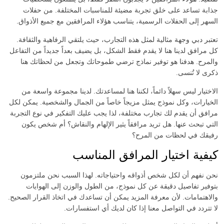
جذابة تساعد على خلق تجربة مضيئة للمناسبات المختلفة. من حفلات
السهر إلى الحفلات الرسمية، يتناسب هؤلاء المرافقين مع جميع الأذواق.
تعتبر دبي وجهة مثالية لمثل هذه التجارب، حيث يلتقي الرفاهية والثقافة.
كل مرافق لدينا هنا لا يقدم فقط الشكل، بل يضيف بعداً جديداً من التفاعل
والمرح. هدفنا هو توفير نماذج ترضي طموحاتك وتجعل من لحظاتك هنا
ذكرى لا تُنسى.
الاختيار ليس سهلاً دائماً، لكننا هنا لمساعدتك. لدينا مجموعة واسعة من
الخيارات، وكل نموذج يمثل مزيجاً خاصاً من الجمال والشخصية. يمكن لكل
مرافق أن يقدم لك تجارب مختلفة، لذا يجب عليك التفكير في نوع التجربة
التي تبحث عنها. هل تريد مرافقاً يثير الإلهام والنقاش؟ أم شخص يكون
رفيقك في لحظات من المرح؟
كيفية اختيار المرافق المناسب
نحن نفهم أن لكل شخص أذواقه واحتياجاته. لهذا السبب نحن ملتزمون
بتوفير تفاصيل دقيقة عن كل نموذج، من الطول والوزن إلى الهوايات
والاهتمامات. لأن معرفة المزيد يمكن أن تساعدك في اتخاذ القرار الصحيح.
لا تتردد في التواصل معنا إذا كان لديك أي استفسارات.