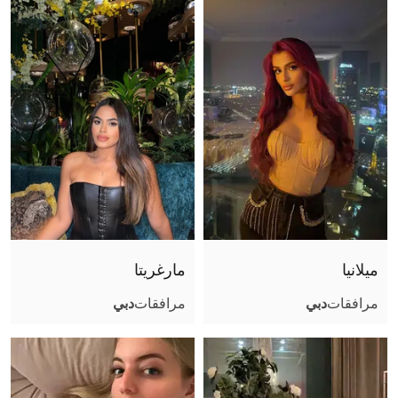
حجم الصدر
موثقة
ميلانيا
مارغريتا
مرافقات
دبي
مرافقات
دبي