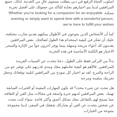
أسلوب الحياة الرفيع في دبي يتطلب مستوى عالٍ من الخدمة. لذلك، جميع
المرافقين لدينا يتم اختيارهم بعناية للتأكد من حصولك على أفضل تجربة
ممكنة. Whether you’re looking for a companion for an enjoyable
evening or simply want to spend time with a wonderful person,
we’re here to fulfill your wishes.
كما أن الأشخاص الذين يتنوعون في الأطوال يمكنهم تقديم تجارب مختلفة،
عليك أن تفكر في كيفية استخدام هذا الطول لصالحك. بعض المرافقين
يقدمون لك أجواء مريحة وسهلة بينما يوفر آخرون جواً من الإثارة والسحر.
الاختيار هو الكلمة الأساسية في هذه التجربة.
بدلاً من التركيز فقط على الطول، دعنا نتحدث عن السمات الفريدة
للمرافقين. فالأهم هو كيفية تعاملهم معك ومدى قدرتهم على توفير جو من
الراحة والمرح. لقد تم اختبار كل نموذج من المرافقين لتلبية توقعاتك وجعل
تجربتك سلسة ومرحة.
هل تبحث عن شيء محدد؟ قد تكون المهارات المعينة أو الخبرات السابقة
تهمك. بعض المرافقين لديهم خبرة واسعة في مجالات مثل الفن أو الثقافة،
مما يسمح لهم بالتفاعل معك بشكل أعمق وأكثر فائدة. سواء كنت تبحث
عن شخص يتحدث عن الفن أو يشاركك شغفك في السفر، لدينا مجموعة
متنوعة من الخيارات.