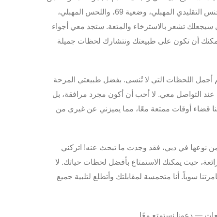
بما في ذلك الجنس التقليدي المهبلي، وضعية 69، واللحس المهبلي،
ي سيجعلك تشعر بالاسترخاء والمتعة. ستجد معي أجواء
يمكنك أن تكون على طبيعتك ونتشارك لحظات جميلة
 أجمل اللحظات التي لا تُنسى. بفضل طبيعتي المرحة
 عند التواصل معي. لا أحب أن أكون مجرد مرافقة، بل
ا قضاء أوقات ممتعة معًا، مما يميزني عن غيري من
ن نوعها
في دبي، فقد وجدت ما تبحث عنه! اتركني
ائعة، حيث يمكنك الاستمتاع بأفضل لحظات حياتك. لا
رتنا سوياً. أنا متحمسة لمقابلتك وأتطلع لتلبية جميع
ات — دعونا نستمتع معًا.