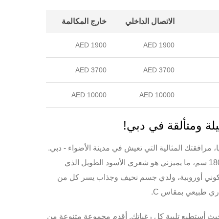
الاتصال الداخلي
خارج المكالمة
1900 AED
1900 AED
3700 AED
3700 AED
10000 AED
10000 AED
يلة ومتألقة في دبي!
، مرافقتك المثالية التي تعيش في مدينة الأضواء -
دبي
.
أبلغ من العمر 27 عاماً وطولي 180 سم، ما يميزني هو شعري الأسود الطويل الذي
كوني أوروبية، ولدي جسم نحيف وجذاب يسر كل من
، حيث أستطيع تلبية كل رغباتك. أقدم مجموعة متنوعة من