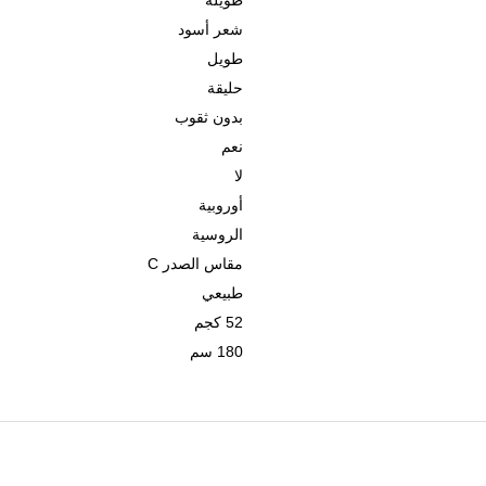
طويلة
شعر أسود
طويل
حليقة
بدون ثقوب
نعم
لا
أوروبية
الروسية
مقاس الصدر C
طبيعي
52 كجم
180 سم