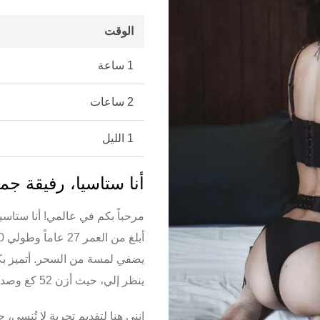
الوقت
1 ساعة
2 ساعات
1 الليل
أنا ستاسيا، رفيقة جم
مرحباً بكم في عالمي! أنا
ستاسيا
يضفي لمسة من السحر. أتميز ب
ينظر إلي، حيث أزن 52 كغ وصدري طبيعي بمقاس C.
إنني هنا لتقديم تجربة لا تُنسى