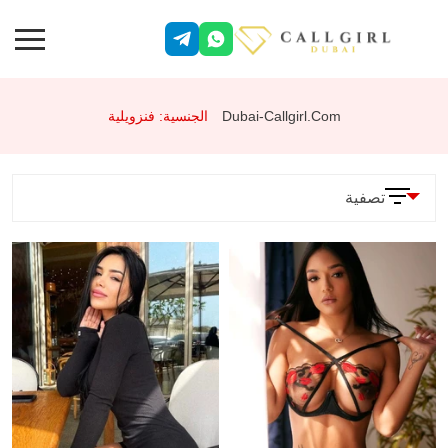
Dubai-Callgirl.com
الجنسية: فنزويلية
تصفية
المعلمات
الخدمات
وضعية 69
جنس شرجي
تقييد