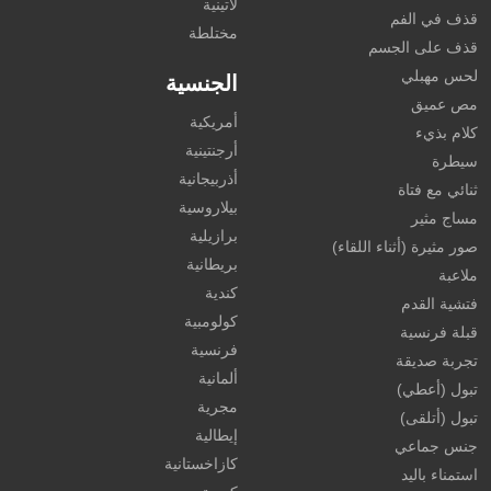
لاتينية
قذف في الفم
مختلطة
قذف على الجسم
لحس مهبلي
الجنسية
مص عميق
أمريكية
كلام بذيء
أرجنتينية
سيطرة
أذربيجانية
ثنائي مع فتاة
بيلاروسية
مساج مثير
برازيلية
صور مثيرة (أثناء اللقاء)
بريطانية
ملاعبة
كندية
فتشية القدم
كولومبية
قبلة فرنسية
فرنسية
تجربة صديقة
ألمانية
تبول (أعطي)
مجرية
تبول (أتلقى)
إيطالية
جنس جماعي
كازاخستانية
استمناء باليد