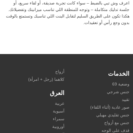
اعرف وش تبي بالضبط – سواء كانت تجربة صديقة، أو لقاء سريع، أو
جلسة تدليك متكاملة – وتوجه للمنطقة اللي تناسب ميزانيتك وتفضيلاتك.
هكذا تكون على الطريق السليم لتقابل البنت اللي تناسبك وتستمتع بالوقت
بدون وجع رأس أو تعقيدات.
أزواج
الخدمات
كلاهما (رجل + امرأة)
وضعية 69
جنس شرجي
العرق
تقييد
عربية
صور عادية (أثناء اللقاء)
آسيوية
جنس تقليدي مهبلي
سمراء
جنس مع أزواج
أوروبية
قذف على الوجه