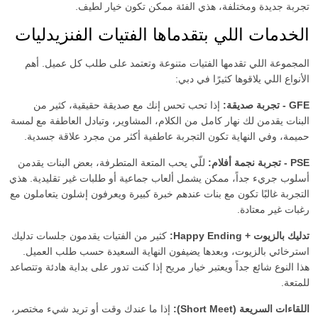
تجربة جديدة ومختلفة، هذي الفئة ممكن تكون خيار لطيف.
لعب الأدوار
الخدمات اللي بتقدماها الفتيات الفنزيدليات
جنس بين الثديين
المجموعة اللي تقدمها الفتيات متنوعة وتعتمد على طلب كل عميل. أهم
ألعاب جنسية
الأنواع اللي يلاقوها كثيرًا في دبي:
قذف أنثوي
GFE - تجربة صديقة:
إذا تحب تحس إنك مع صديقة حقيقية، كثير من
حزام الجماع
البنات يقدمن لك نهار كامل من الكلام، المشاوير، وتبادل العاطفة مع لمسة
رقص مثير
حميمة، وفي النهاية تكون التجربة عاطفية أكثر من مجرد علاقة جسدية.
خضوع
PSE - تجربة نجمة أفلام:
للّي يحب المتعة المتطرفة، بعض البنات يقدمن
أسلوب جريء جداً، ممكن يشمل ألعاب جماعية أو طلبات غير تقليدية. هذي
ابتلاع
التجربة غالبًا تكون مع بنات عندهم خبرة كبيرة ويعرفون إشلون يتعاملون مع
ملابس موحدة
رغبات غير معتادة.
مع رجلين
تدليك بالزيوت + Happy Ending:
كثير من الفتيات يقدمون جلسات تدليك
استرخائي بالزيوت، وبعدها يضيفون النهاية السعيدة حسب طلب العميل.
العمر
هذا النوع شائع جداً ويعتبر خيار مريح إذا كنت تدور على بداية هادئة وتتصاعد
للمتعة.
الوزن
اللقاءات السريعة (Short Meet):
إذا ما عندك وقت أو تريد شيء مختصر،
الطول