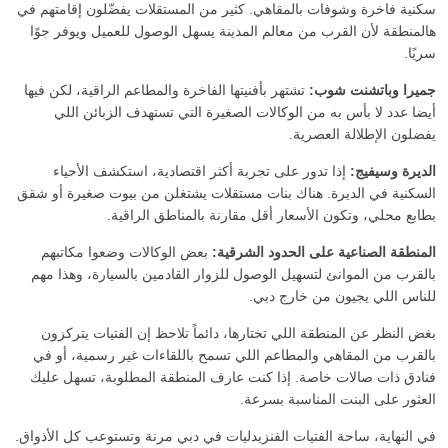
سكنية فاخرة وشوفات بالمقاهي. كثير من المستقلات يفضّلون إقامتهم في
هالمنطقة لأن القرب من معالم المدينة يسهل الوصول للعميل ويوفر جوًا
سريًا.
جميرا وباتشنت شوب:
تشتهر بأفنيتها الفاخرة والمطاعم الراقية، لكن فيها
أيضا عدد لا بأس به من الوكالات الصغيرة التي تستهدف الزبائن اللي
يفضلون الإطلالة العصرية.
الديرة وسيفيج:
إذا تدور على تجربة أكثر اقتصادية، استكشف الأحياء
السكنية في الديرة. هناك بنات مستقلات يشتغلن من بيوت صغيرة أو شقق
بطابع محلي، وتكون الأسعار أقل مقارنة بالمناطق الراقية.
المنطقة الصناعية على الحدود الشرقية:
بعض الوكالات وضعوا مكاتبهم
بالقرب من الموانئ لتسهيل الوصول للزوار القادمين بالسيارة، وهذا مهم
للناس اللي يجيون من خارج دبي.
بغض النظر عن المنطقة اللي تختارها، دائماً تلاحظ إن الفتيات يتركزون
بالقرب من المقاهي والمطاعم اللي تسمح باللقاءات غير رسمية، أو في
فنادق ذات صالات خاصة. إذا كنت عارف المنطقة المطلوبة، تسهل عليك
العثور على البنت المناسبة بسرعة.
في النهاية، ساحة الفتيات الفنزيدليات في دبي مرنة وتستوعب كل الأذواق.