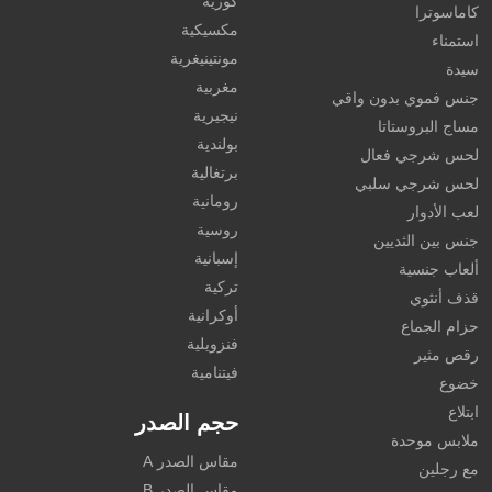
كورية
كاماسوترا
مكسيكية
استمناء
مونتينيغرية
سيدة
مغربية
جنس فموي بدون واقي
نيجيرية
مساج البروستاتا
بولندية
لحس شرجي فعال
برتغالية
لحس شرجي سلبي
رومانية
لعب الأدوار
روسية
جنس بين الثديين
إسبانية
ألعاب جنسية
تركية
قذف أنثوي
أوكرانية
حزام الجماع
فنزويلية
رقص مثير
فيتنامية
خضوع
ابتلاع
حجم الصدر
ملابس موحدة
مقاس الصدر A
مع رجلين
مقاس الصدر B