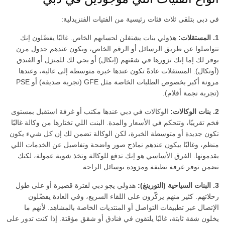
فتشية القدم
في دبي بتلقى ثلاث فئات رئيسية من الفتيات الفنزيدلية:
قبلة فرنسية
1. المستقلات:
هذولي بنات يشتغلن لحسابهم الخاص. غالبًا يفضّلون إنك
تجربة صديقة
تتواصلوا عن طريق الرسائل أو الرقم الخاص، ويكون عندهم جدول مرن
يوفر لك إما إنك تزورها في شقتهم (إنكال) أو يجي لك للمنزل أو الفندق
تبول (أعطي)
(آوتكال). المستقلات عادةً تكون عندها خبرة متوسطة إلى عالية، وعندها
تبول (أتلقى)
مرونة أكبر بخصوص الطلبات الخاصة مثل GFE (تجربة صديقة) أو PSE
(تجربة نجمة أفلام).
جنس جماعي
2. بنات الوكالات:
الوكالات في دبي عندها مكتب أو غرفة استقبل بمستوى
استمناء باليد
فخم تقريبًا، وتتحكم في الأسعار والمدة. البنت اللي تختارها من وكالة غالبًا
كاماسوترا
تكون جديدة أو متوسطة الخبرة، لكن الوكالة تضمن لك إن كل شيء يكون
استمناء
منظم، وغالبًا بيكون عندهم نماذج صور واضحة وتفاصيل عن الخدمات اللي
يقدمونها. الفرق الأساسي هو إنك تدفع للوكالة وتخذ شوية عمولة، لكنك
سيدة
تضمن توفر غرفة نظيفة ومزودة بوسائل الراحة.
جنس فموي بدون واقي
3. البنات السياحية (التورينغ):
هذولي يجو دبي لفترة قصيرة أو على طول
مساج البروستاتا
رحلاتهم. كثير منهم يركّزون على اللقاء السريع، وفي العادة يفضّلون
الإتصال عبر تطبيقات التواصل أو المنتديات الخاصة بالمشاهد. لأنهم ما
لحس شرجي فعال
يخلون شقة ثابتة، غالبًا يلتقون في فنادق أو شقق مؤقتة. إذا كنت تدور على
لحس شرجي سلبي