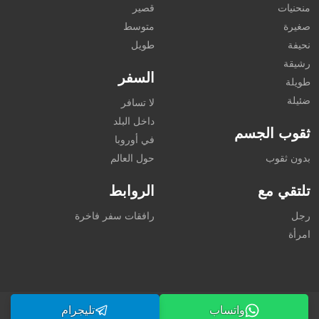
منحنيات
قصير
صغيرة
متوسط
نحيفة
طويل
رشيقة
السفر
طويلة
ضئيلة
لا تسافر
داخل البلد
ثقوب الجسم
في أوروبا
بدون ثقوب
حول العالم
تلتقي مع
الروابط
رجل
رافقات سفر فاخرة
امرأة
واتساب
تليجرام
©2026 dubai-callgirl.com. جميع الحقوق محفوظة.