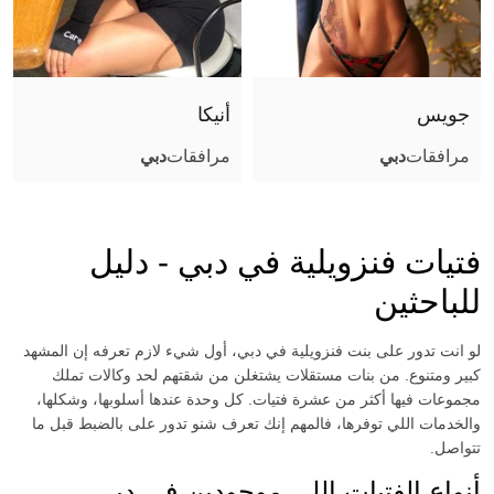
صور عادية (أثناء اللقاء)
جنس تقليدي مهبلي
جنس مع أزواج
جويس
أنيكا
قذف على الوجه
مرافقات
دبي
مرافقات
دبي
قذف في الفم
قذف على الجسم
لحس مهبلي
فتيات فنزويلية في دبي - دليل
مص عميق
للباحثين
كلام بذيء
لو انت تدور على بنت فنزويلية في دبي، أول شيء لازم تعرفه إن المشهد
سيطرة
كبير ومتنوع. من بنات مستقلات يشتغلن من شقتهم لحد وكالات تملك
ثنائي مع فتاة
مجموعات فيها أكثر من عشرة فتيات. كل وحدة عندها أسلوبها، وشكلها،
مساج مثير
والخدمات اللي توفرها، فالمهم إنك تعرف شنو تدور على بالضبط قبل ما
تتواصل.
صور مثيرة (أثناء اللقاء)
أنواع الفتيات اللي موجودين في دبي
ملاعبة