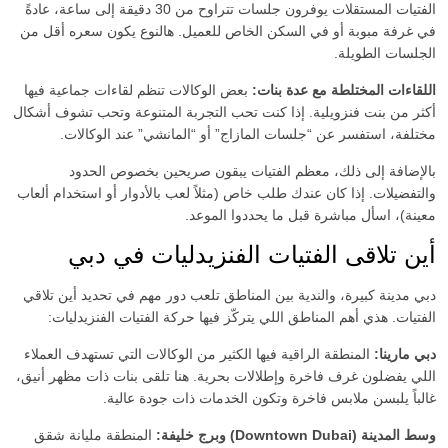
الفتيات المستقلات يوفرون جلسات تتراوح من 30 دقيقة إلى ساعة، عادةً
في غرفة مبوبة أو في السكن الخاص للعميل. هالنوع يكون سعره أقل من
حجم الصدر
الجلسات الطويلة.
موثقة
اللقاءات المختلطة مع عدة بنات:
بعض الوكالات تنظم لقاءات جماعية فيها
أكثر من بنت فنزويلية. إذا كنت تحب التجربة المتنوعة وتحب تشوف أشكال
مختلفة، استفسر عن “جلسات المازاج” أو “المانشي” عند الوكالات.
بالإضافة إلى ذلك، معظم الفتيات يبقون صريحين بخصوص الحدود
والتفضيلات. إذا كان عندك طلب خاص (مثلاً لعب بالأدوار أو استخدام ألعاب
معينة)، اسأل مباشرة قبل ما يحددوا الموعد.
أين تلاقى الفتيات الفنزيدليات في دبي
دبي مدينة كبيرة، والندية بين المناطق تلعب دور مهم في تحديد أين تلاقي
الفتيات. هذي أهم المناطق اللي يتركّز فيها حركة الفتيات الفنزيدليات:
دبي مارينا:
المنطقة الراقية فيها الكثير من الوكالات التي تستهدف العملاء
اللي يفضلون غرف فاخرة وإطلالات بحرية. هنا تلقى بنات ذات مظهر أنيق،
غالباً يلبسن ملابس فاخرة وتكون الخدمات ذات جودة عالية.
وسط المدينة (Downtown Dubai) وبرج خليفة:
المنطقة مليانة شقق