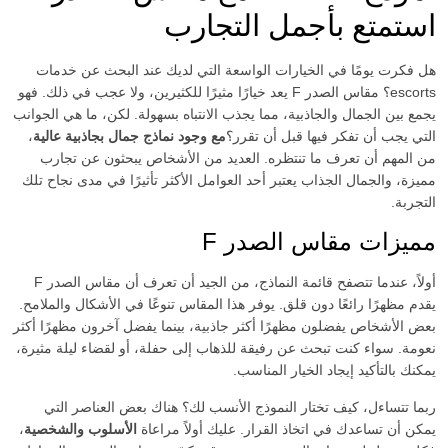
استمتع بأجمل التجارب
هل فكرت يومًا في الخيارات الواسعة التي لديك عند البحث عن خدمات
escorts؟ مقاس الصدر F يعد خيارًا مثيرًا للكثيرين، ولا عجب في ذلك. فهو
يجمع بين الجمال والجاذبية، مما يجذب الانتباه بسهولة. لكن، ما هي الجوانب
التي يجب أن تفكر فيها قبل أن تقرر؟
مع وجود نماذج جمال بجاذبية عالية
،
من المهم أن تعرف ما تنتظره. العديد من الأشخاص يبحثون عن تجارب
مميزة، والجمال الجذاب يعتبر أحد العوامل الأكثر تأثيرًا في مدى نجاح تلك
التجربة.
مميزات مقاس الصدر F
أولاً، عندما تتصفح قائمة النماذج، من الجيد أن تعرف أن مقاس الصدر F
يقدم مظهرًا رائعًا دون قلق. يوفر هذا المقاس تنوعًا في الأشكال والملامح.
بعض الأشخاص يفضلون مظهرًا أكثر جاذبية، بينما يفضل آخرون مظهرًا أكثر
نعومة. سواء كنت تبحث عن رفيقة للذهاب إلى حفلة، أو لقضاء ليلة مثيرة،
يمكنك بالتأكيد إيجاد الخيار المناسب.
ربما تتساءل، كيف تختار النموذج الأنسب لك؟ هناك بعض العناصر التي
يمكن أن تساعدك في اتخاذ القرار. عليك أولاً مراعاة
الأسلوب والشخصية
،