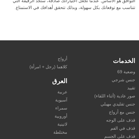
التوافق هو الأساس. عندما تجعل اختياراتك صادقة، ستجد الرفيقة التي
تتناسب مع توقعاتك بكل سهولة، وبذلك تتحقق أهدافك في الاستمتاع.
أزواج
الخدمات
كلاهما (رجل + امرأة)
وضعية 69
جنس شرجي
العرق
تقييد
عربية
صور عادية (أثناء اللقاء)
آسيوية
جنس تقليدي مهبلي
سمراء
جنس مع أزواج
أوروبية
قذف على الوجه
لاتينية
قذف في الفم
مختلطة
قذف على الجسم