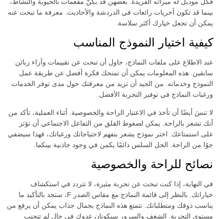
فكل موديل له ميزاته الفريدة. بعضهن قد يكنّ مفعمات بالحيوية والنشاط،
بينما قد تكون أخريات رائعات في الدردشة والأحاديث. معرفة ما تبحث عنه
يمكن أن تجعل خيارك أكثر سلاسة.
كيفية اختيار النموذج المناسب
عند الاطلاع على ملفات النماذج، حاول أن تبحث عن تقييمات وآراء زبائن
سابقين. هذه المعلومات يمكن أن تمنحك فكرة أفضل عن طريقة عمل
النموذج وخدماته. من الجيد أن تزيد من معرفتك حول مدى توفر الخدمات
ورغبات النماذج في توفير التجربة الأفضل.
لا تنسَ أيضًا أن تأخذ في الاعتبار الراحة والخصوصية. أثناء العملية، تأكد من
أنك تشعر بالراحة. يمكن لضغوط القلق من التفاعل الاجتماعي أن تؤثر
على استمتاعك. اختر نموذج يشعر بتفهم لاحتياجاتك ورغباتك، فهذا سيضفي
جوًا من الراحة. الحل السلس دائمًا يكمن في وجود جاذبية بينكما.
نصائح للراحة والخصوصية
في النهاية، إذا كنت تبحث عن تجربة مثيرة، لا تتردد في استكشاف
خياراتك. بالنظر إلى قائمة النماذج مع مقاس الصدر F، ستجد بالتأكيد ما
يناسب ذوقك ومتطلباتك. تتمتع هذه النماذج بجمال جذاب يمكن أن يرفع من
مستوى التجربة. الشغف والسرور سيكونان عدوك في حال لم تتجنب