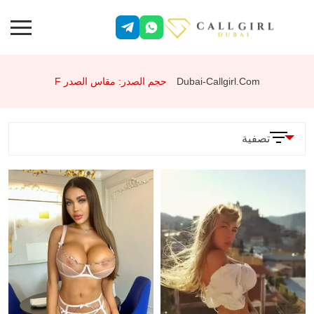
Dubai-Callgirl.com
حجم الصدر: مقاس الصدر F
تصفية
المعلمات
الخدمات
وضعية 69
جنس شرجي
تقييد