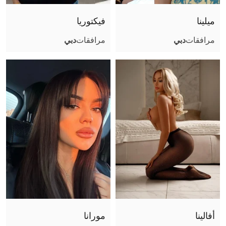
فتشية القدم
ميلينا
فيكتوريا
قبلة فرنسية
مرافقات
دبي
مرافقات
دبي
تجربة صديقة
تبول (أعطي)
تبول (أتلقى)
جنس جماعي
استمناء باليد
كاماسوترا
استمناء
سيدة
جنس فموي بدون واقي
مساج البروستاتا
لحس شرجي فعال
أفالينا
مورانا
لحس شرجي سلبي