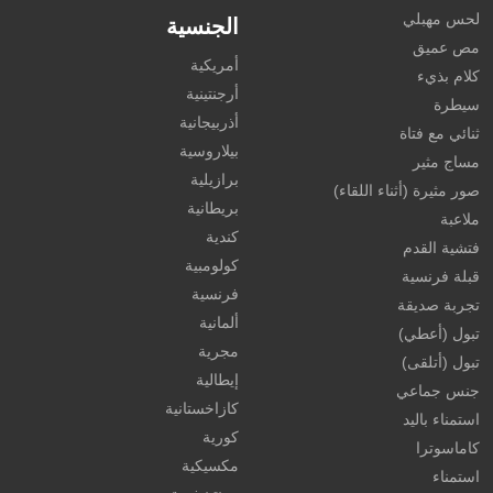
لحس مهبلي
الجنسية
مص عميق
أمريكية
كلام بذيء
أرجنتينية
سيطرة
أذربيجانية
ثنائي مع فتاة
بيلاروسية
مساج مثير
برازيلية
صور مثيرة (أثناء اللقاء)
بريطانية
ملاعبة
كندية
فتشية القدم
كولومبية
قبلة فرنسية
فرنسية
تجربة صديقة
ألمانية
تبول (أعطي)
مجرية
تبول (أتلقى)
إيطالية
جنس جماعي
كازاخستانية
استمناء باليد
كورية
كاماسوترا
مكسيكية
استمناء