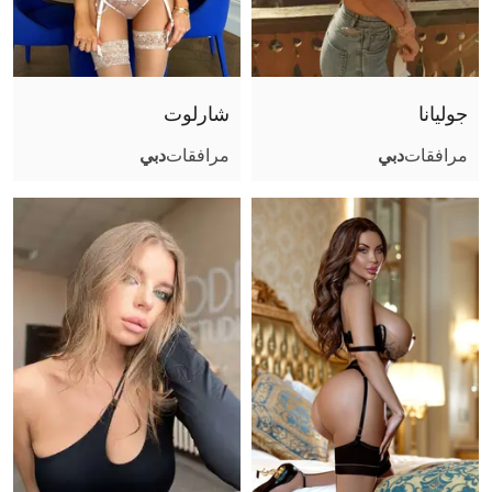
صور عادية (أثناء اللقاء)
جنس تقليدي مهبلي
جنس مع أزواج
جوليانا
شارلوت
قذف على الوجه
مرافقات
دبي
مرافقات
دبي
قذف في الفم
قذف على الجسم
لحس مهبلي
مص عميق
كلام بذيء
سيطرة
ثنائي مع فتاة
مساج مثير
صور مثيرة (أثناء اللقاء)
ملاعبة