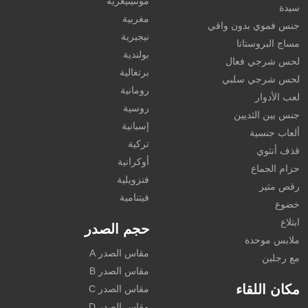
مونتينيغرية
سيدة
مغربية
جنس فموي بدون واقي
نيجيرية
مساج البروستاتا
بولندية
لحس شرجي فعال
برتغالية
لحس شرجي سلبي
رومانية
لعب الأدوار
روسية
جنس بين الثديين
إسبانية
ألعاب جنسية
تركية
قذف أنثوي
أوكرانية
حزام الجماع
فنزويلية
رقص مثير
فيتنامية
خضوع
ابتلاع
حجم الصدر
ملابس موحدة
مقاس الصدر A
مع رجلين
مقاس الصدر B
مكان اللقاء
مقاس الصدر C
مقاس الصدر D