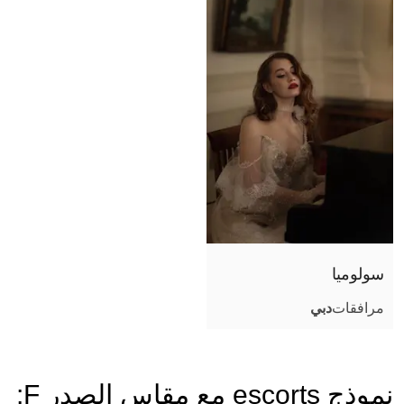
حجم الصدر
موثقة
سولوميا
مرافقات
دبي
نموذج escorts مع مقاس الصدر F: