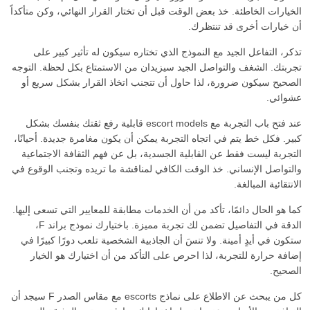
الخيارات الخاطئة. خذ بعض الوقت قبل أن تختار القرار النهائي، وكن متأكداً
أن خيارات أخرى قد تنتظرك.
تذكر، التفاعل الجيد مع النموذج الذي تختاره سيكون له تأثير كبير على
تجربتك. الشغف والتواصل الجيد سيزيدان من الاستمتاع بكل لحظة. التوجه
الصحيح سيكون ضرورة، لذا حاول أن تتجنب اتخاذ القرار بشكل سريع أو
عشوائي.
عند فتح باب التجربة مع escort models قابلية رفع ثقتك بنفسك بشكل
كبير. فكل خط يتم في اتجاه التجربة يمكن أن يكون مغامرة جديدة. أحيانًا،
التجربة ليست فقط عن القابلية الجسدية، بل عن فهم الثقافة الاجتماعية
والتواصل الإنساني. خذ الوقت الكافي لمناقشة ما تريده وتجنب الوقوع في
الانتقائية المبالغة.
كما هو الحال دائمًا، تأكد من أن الخدمات مطابقة للمعايير التي تسعى إليها.
الدقة في التفاصيل تضمن لك تجربة مميزة. باختيارك نموذج براند F،
ستكون في أيدٍ أمينة. ولا تنسَ أن الجاذبية الشخصية تلعب دورًا كبيرًا في
إضافة حرارة للتجربة، لذا احرص على التأكد من أن اختيارك هو الخيار
الصحيح.
كل من يبحث عن الاطلاع على نماذج escorts مع مقاس الصدر F سيجد أن