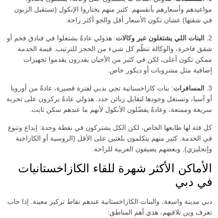
مواعيدهم وأسعارهم بأنفسهم. كثير منهم يختاروا الإنكول (تستقبل الزبون
في شقتها) عشان تكون الأسعار أقل والجو أكثر راحة.
2.
البنات اللي يشتغلون عبر وكالات
: هذولي عادةً يشتغلوا في فنادق فخم أو
شقق فاخرة، والوكالة تنظّم كل شيء من الحجز للترتيب. قيمة الخدمة
ممكن تكون أعلى، لكن في كثير من الأحيان يقدرون يقدموا تجهيزات
إضافية مثل مشروبات أو ديكور خاص.
3.
المسافرات
: بنات كازاخستانية تجي بدبي لفترة قصيرة، عادةً من أوروبا
أو آسيا، وتستغل وجودها لتقابل زبائن جدد. هذولي عادةً يركزون على تجربة
سريعة وممتعة، وعادةً يفضّلون الأنكول لأنهم ما عندهم سكن ثابت.
كل فئة لها طابعها الخاص، لكن الكل يشتركون في نقطة وحدة: إبداع وتنوع
في الخدمة. كثير منهم يتكلمون بلغتين على الأقل (الروسية أو الكازاخية
وإنجليزي), وبعضهم يضيفون العربية للراحة.
الأماكن الأكثر شهرة للقاء الكازاخستانيات
في دبي
دبي مدينة واسعة، والبنات الكازاخستانية عندهم نقاط تركيز معينة. إذا حاب
تعرف وين تلاقيهم، هذي أهم المناطق: