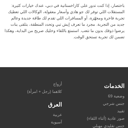
باختصار، إذا كنت تدور على كازاخستانية في دبي، عندك خيارات كثيرة:
المستقلات اللي توفر لك جو هادي وأسعار معقولة، الوكالات اللي تعطيك
تجربة فاخرة ومجهّزة، أو المسافرات اللي تقدم لك طاقة جديدة وعالم
جديد من التجربة. مجرد ما تعرف إيش تبي وتحدد المنطقة، بتلقى بنات
يرضوا ذوقك بدون ما تتعب. استمتع باللقاء وخليك صريح من البداية، وهكذا
تضمن لك تجربة تستحق الوقت.
أزواج
الخدمات
كلاهما (رجل + امرأة)
وضعية 69
جنس شرجي
العرق
تقييد
عربية
صور عادية (أثناء اللقاء)
آسيوية
جنس تقليدي مهبلي