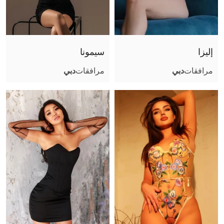
صور عادية (أثناء اللقاء)
جنس تقليدي مهبلي
جنس مع أزواج
إليزا
سيمونا
قذف على الوجه
مرافقات
دبي
مرافقات
دبي
قذف في الفم
قذف على الجسم
لحس مهبلي
مص عميق
كلام بذيء
سيطرة
ثنائي مع فتاة
مساج مثير
صور مثيرة (أثناء اللقاء)
ملاعبة