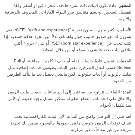
المظهر
: عادةً تكون البنات ذات بشرة فاتحة، شعر داكن أو أشقر وفقًا
لتفضيل الشخص، وجسم متناسق يبرز القوام الكازاخي المعروف بالرشاقة
والأنوثة.
الأسلوب
: كثير منهم يفضلون تجربة "GFE" (girlfriend experience)؛ يعني
يسوون لك جو صديق حميم، حوار واهتمام، بدلاً من مجرد علاقة جسدية. إذا
كنت تبحث عن "PSE" (porn star experience) أو شيء جريء أكثر،
بتلاقي بنات تحدد هالشي بالموقع أو من خلال المحادثة.
الخدمات
: تشمل عادةً جلسات قدام أو خلف الكاميرا، مداعبة، أو Full
Service حسب اتفاق الطرفين. بعض البنات يضيفون خدمات إضافية مثل
تدليك بالزيوت أو ألعاب ببلوتوث، لكن هالشي يحصل بعد ما يتأكد الطرفين
من الحدود.
المدة
: اللقاءات تتراوح بين ساعتين إلى أربع ساعات، حسب طلب الزبون
والاتفاق على الخدمات. القطع الطويلة ممكن تشمل وجبة خفيفة أو كأس
نبيذ لتكمل الأجواء.
أهم شي إن التواصل واضح من البداية، لأن البنات الكازاخستانية تحب
تعرف توقعات الزبون وتوضح ما هي حدودها. هالوضوح يضمن لك تجربة
مريحة من غير مفاجآت غير مرغوبة.