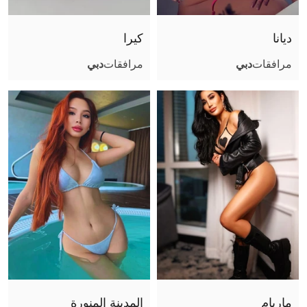
ديانا
كيرا
مرافقات
دبي
مرافقات
دبي
ماريام
المدينة المنورة