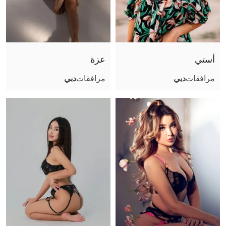
أستي
عزة
مرافقات
دبي
مرافقات
دبي