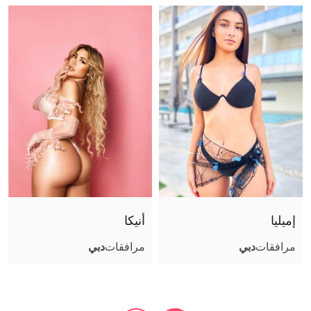
إميليا
أنيكا
مرافقات
دبي
مرافقات
دبي