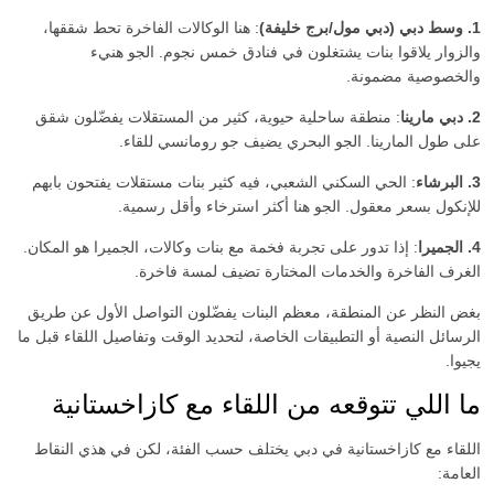
1. وسط دبي (دبي مول/برج خليفة)
: هنا الوكالات الفاخرة تحط شققها،
والزوار يلاقوا بنات يشتغلون في فنادق خمس نجوم. الجو هنيء
والخصوصية مضمونة.
2. دبي مارينا
: منطقة ساحلية حيوية، كثير من المستقلات يفضّلون شقق
على طول المارينا. الجو البحري يضيف جو رومانسي للقاء.
3. البرشاء
: الحي السكني الشعبي، فيه كثير بنات مستقلات يفتحون بابهم
للإنكول بسعر معقول. الجو هنا أكثر استرخاء وأقل رسمية.
4. الجميرا
: إذا تدور على تجربة فخمة مع بنات وكالات، الجميرا هو المكان.
الغرف الفاخرة والخدمات المختارة تضيف لمسة فاخرة.
بغض النظر عن المنطقة، معظم البنات يفضّلون التواصل الأول عن طريق
الرسائل النصية أو التطبيقات الخاصة، لتحديد الوقت وتفاصيل اللقاء قبل ما
يجيوا.
ما اللي تتوقعه من اللقاء مع كازاخستانية
اللقاء مع كازاخستانية في دبي يختلف حسب الفئة، لكن في هذي النقاط
العامة: