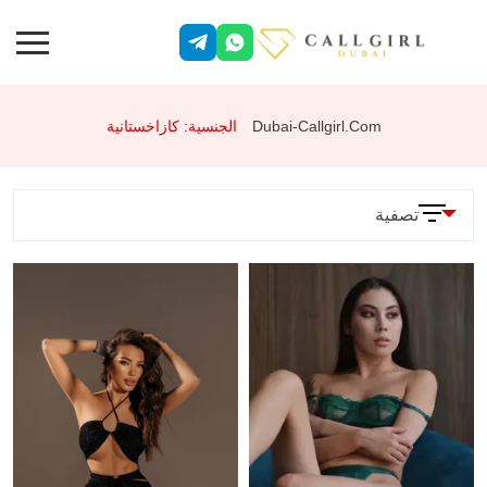
Dubai-Callgirl.com
الجنسية: كازاخستانية
تصفية
المعلمات
الخدمات
وضعية 69
جنس شرجي
تقييد