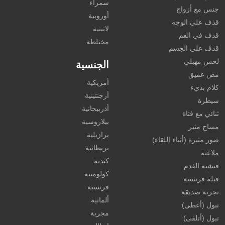
سمراء
جنس مع أزواج
أوروبية
قذف على الوجه
لاتينية
قذف في الفم
مختلطة
قذف على الجسم
لحس مهبلي
الجنسية
مص عميق
أمريكية
كلام بذيء
أرجنتينية
سيطرة
أذربيجانية
ثنائي مع فتاة
بيلاروسية
مساج مثير
برازيلية
صور مثيرة (أثناء اللقاء)
بريطانية
ملاعبة
كندية
فتشية القدم
كولومبية
قبلة فرنسية
فرنسية
تجربة صديقة
ألمانية
تبول (أعطي)
مجرية
تبول (أتلقى)