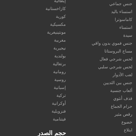
إيطالية
جنس جماعي
كازاخستانية
استمناء باليد
كورية
كاماسوترا
مكسيكية
استمناء
مونتينيغرية
سيدة
مغربية
جنس فموي بدون واقي
نيجيرية
مساج البروستاتا
بولندية
لحس شرجي فعال
برتغالية
لحس شرجي سلبي
رومانية
لعب الأدوار
روسية
جنس بين الثديين
إسبانية
ألعاب جنسية
تركية
قذف أنثوي
أوكرانية
حزام الجماع
فنزويلية
رقص مثير
فيتنامية
خضوع
ابتلاع
حجم الصدر