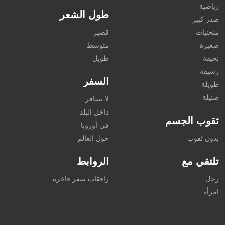
رياضية
طول الشعر
صدر كبير
منحنيات
قصير
صغيرة
متوسط
نحيفة
طويل
رشيقة
السفر
طويلة
ضئيلة
لا تسافر
داخل البلد
ثقوب الجسم
في أوروبا
بدون ثقوب
حول العالم
تلتقي مع
الروابط
رجل
رافقات سفر فاخرة
امرأة