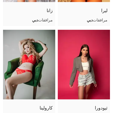
فتشية القدم
ليرا
زانا
قبلة فرنسية
مرافقات
دبي
مرافقات
دبي
تجربة صديقة
تبول (أعطي)
تبول (أتلقى)
جنس جماعي
استمناء باليد
كاماسوترا
استمناء
سيدة
جنس فموي بدون واقي
مساج البروستاتا
لحس شرجي فعال
ثيودورا
كارولينا
لحس شرجي سلبي