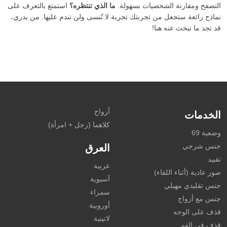
التصفح ومقارنة الشخصيات بسهولة.
ما الذي تنتظره؟
استمتع بالتعرف على
نماذج رائعة ستجعل من تجربتك تجربة لا تُنسى ولن تندم عليها. من يدري،
قد تجد ما تبحث عنه هنا!
أزواج
الخدمات
كلاهما (رجل + امرأة)
وضعية 69
جنس شرجي
العرق
تقييد
عربية
صور عادية (أثناء اللقاء)
آسيوية
جنس تقليدي مهبلي
سمراء
جنس مع أزواج
أوروبية
قذف على الوجه
لاتينية
قذف في الفم