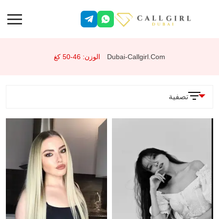
Dubai-Callgirl.com
الوزن: 46-50 كغ
تصفية
المعلمات
الخدمات
وضعية 69
جنس شرجي
تقييد