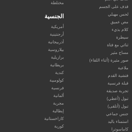
مختلطة
قذف على الجسم
لحس مهبلي
الجنسية
مص عميق
أمريكية
كلام بذيء
أرجنتينية
سيطرة
أذربيجانية
ثنائي مع فتاة
بيلاروسية
مساج مثير
برازيلية
صور مثيرة (أثناء اللقاء)
بريطانية
ملاعبة
كندية
فتشية القدم
كولومبية
قبلة فرنسية
فرنسية
تجربة صديقة
ألمانية
تبول (أعطي)
مجرية
تبول (أتلقى)
إيطالية
جنس جماعي
كازاخستانية
استمناء باليد
كورية
كاماسوترا