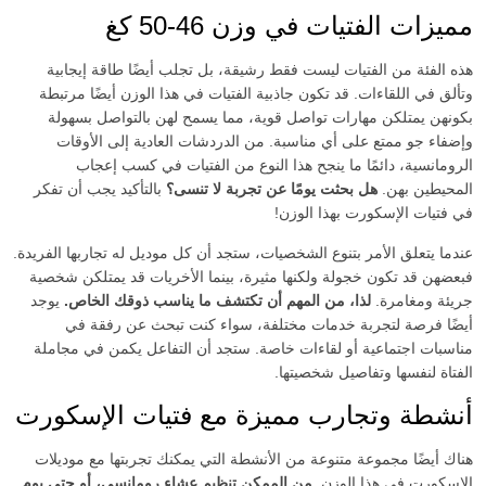
مميزات الفتيات في وزن 46-50 كغ
هذه الفئة من الفتيات ليست فقط رشيقة، بل تجلب أيضًا طاقة إيجابية
وتألق في اللقاءات. قد تكون جاذبية الفتيات في هذا الوزن أيضًا مرتبطة
بكونهن يمتلكن مهارات تواصل قوية، مما يسمح لهن بالتواصل بسهولة
وإضفاء جو ممتع على أي مناسبة. من الدردشات العادية إلى الأوقات
الرومانسية، دائمًا ما ينجح هذا النوع من الفتيات في كسب إعجاب
المحيطين بهن.
هل بحثت يومًا عن تجربة لا تنسى؟
بالتأكيد يجب أن تفكر
في فتيات الإسكورت بهذا الوزن!
عندما يتعلق الأمر بتنوع الشخصيات، ستجد أن كل موديل له تجاربها الفريدة.
فبعضهن قد تكون خجولة ولكنها مثيرة، بينما الأخريات قد يمتلكن شخصية
جريئة ومغامرة.
لذا، من المهم أن تكتشف ما يناسب ذوقك الخاص.
يوجد
أيضًا فرصة لتجربة خدمات مختلفة، سواء كنت تبحث عن رفقة في
مناسبات اجتماعية أو لقاءات خاصة. ستجد أن التفاعل يكمن في مجاملة
الفتاة لنفسها وتفاصيل شخصيتها.
أنشطة وتجارب مميزة مع فتيات الإسكورت
هناك أيضًا مجموعة متنوعة من الأنشطة التي يمكنك تجربتها مع موديلات
الإسكورت في هذا الوزن.
من الممكن تنظيم عشاء رومانسي، أو حتى يوم