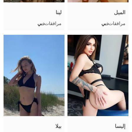
فتشية القدم
الميل
لينا
قبلة فرنسية
مرافقات
دبي
مرافقات
دبي
تجربة صديقة
تبول (أعطي)
تبول (أتلقى)
جنس جماعي
استمناء باليد
كاماسوترا
استمناء
سيدة
جنس فموي بدون واقي
مساج البروستاتا
لحس شرجي فعال
إليسا
بيلا
لحس شرجي سلبي