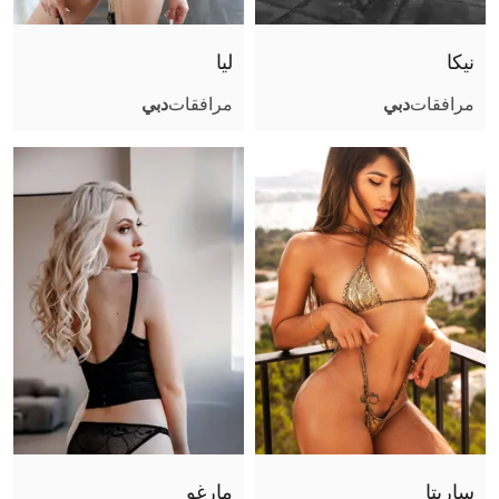
نيكا
ليا
مرافقات
دبي
مرافقات
دبي
ساريتا
مارغو