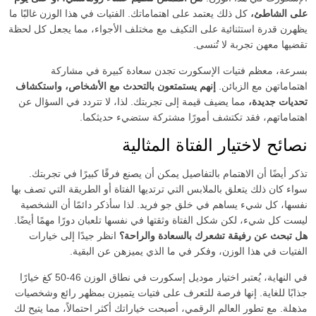
على الشاطئ،
كل ذلك يعتمد على اهتماماتك. الفتيات في هذا الوزن غالبًا ما
يظهرن قدرة استثنائية على التكيف مع مختلف الأجواء، مما يجعل كل لحظة
تقضيها معهن تجربة لا تُنسى.
بسرعة، معظم فتيات الإسكورت تجدن سعادة كبيرة في مشاركة
اهتماماتهن مع الزبائن.
إنهم يستمتعون بالتحدث مع الأشخاص، واستكشاف
تحديات جديدة،
مما يضيف قيمة إلى تجربتك. لذا، لا تتردد في السؤال عن
اهتماماتهم، فقد تكتشف أمورًا مشتركة ستضيء حديثكما.
نصائح لاختيار الفتاة المثالية
تذكر أيضًا أن الاهتمام بالتفاصيل يمكن أن يصنع فرقًا كبيرًا في تجربتك.
سواء كان ذلك يتعلق بالملابس التي ترتديها الفتاة أو الطريقة التي تصف بها
نفسها، كل شيء يساهم في خلق جو فريد. لذا سأذكر دائمًا أن الشخصية
ليست كل شيء، لكن شكل الفتاة وثقتها في نفسها تلعبان دورًا مهمًا أيضًا.
هل تبحث عن رفيقة تشعرك بالسعادة والراحة؟
انظر جيدًا إلى خيارات
الفتيات في هذا الوزن، وفكر في ما الذي يميزهن عن البقية.
في النهاية، يُعتبر اختيار موديل إسكورت في نطاق الوزن 46-50 كغ خيارًا
جذابًا للغاية. إنها فرصة للتعرف على فتيات يتميزن بمظهر رائع وشخصيات
مذهلة. مع تطور العالم الرقمي، أصبحت خياراتك أكثر احتمالاً، مما يتيح لك