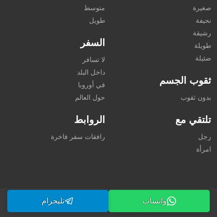
صغيرة
متوسط
نحيفة
طويل
رشيقة
السفر
طويلة
ضئيلة
لا تسافر
داخل البلد
ثقوب الجسم
في أوروبا
بدون ثقوب
حول العالم
تلتقي مع
الروابط
رجل
رافقات سفر فاخرة
امرأة
واتساب
تليجرام
©2026 dubai-callgirl.com. جميع الحقوق محفوظة.