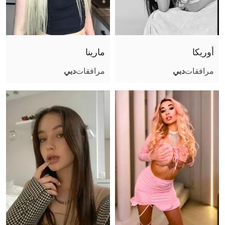
صور عادية (أثناء اللقاء)
جنس تقليدي مهبلي
جنس مع أزواج
أوريكا
مارينا
قذف على الوجه
مرافقات
دبي
مرافقات
دبي
قذف في الفم
قذف على الجسم
لحس مهبلي
مص عميق
كلام بذيء
سيطرة
ثنائي مع فتاة
مساج مثير
صور مثيرة (أثناء اللقاء)
ملاعبة