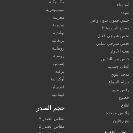
مكسيكية
استمناء
مونتينيغرية
سيدة
مغربية
جنس فموي بدون واقي
نيجيرية
مساج البروستاتا
بولندية
لحس شرجي فعال
برتغالية
لحس شرجي سلبي
رومانية
لعب الأدوار
روسية
جنس بين الثديين
إسبانية
ألعاب جنسية
تركية
قذف أنثوي
أوكرانية
حزام الجماع
فنزويلية
رقص مثير
فيتنامية
خضوع
ابتلاع
حجم الصدر
ملابس موحدة
مقاس الصدر A
مع رجلين
مقاس الصدر B