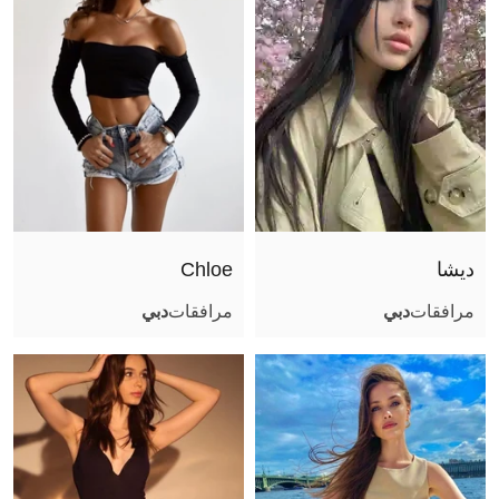
ديشا
Сhloe
مرافقات
دبي
مرافقات
دبي