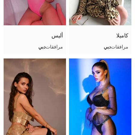
كاميلا
أليس
مرافقات
دبي
مرافقات
دبي