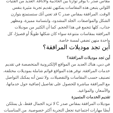
مقاس صدر C يوفر توازنًا بين الجاذبية والأناقة. العديد من الفتيات
اللواتي يتبعن هذه المقاسات يمكنهن تقديم تجربة مثيرة بنفس
الوقت. المرافقة بمقاس صدر C قد تعني أنك ستستمتع بتوازن
الشكل والمواصفات. الجلد المشدود، وابتسامة مميزة، ومظهر
جذاب، كلها تتجمع في هذا الحجم. كما أن الكثير من موديلات
المرافقة بمقاسات متنوعة سواء كان شكلها طويلًا أو قصيرًا، كل
واحدة منهن تضفي لمسة خاصة.
أين تجد موديلات المرافقة؟
أين تجد موديلات المرافقة؟
في دبي، هناك العديد من المواقع الإلكترونية المتخصصة في تقديم
خدمات المرافقة. توفر هذه المواقع قوائم شاملة بموديلات مختلفة،
تصنيف حسب المقاسات والتفضيلات. ولا تنسَ أنه يمكنك التواصل
مع المرافقة مباشرة للحصول على تفاصيل إضافية حول خدماتها،
والأسعار، والمواعيد.
تقديم الخدمات المتميزة
موديلات المرافقة بمقاس صدر C لا تزيد الجمال فقط، بل يمتلكن
أيضًا مهارات اجتماعية تجعل التجربة أكثر خصوصية. من المناسبات