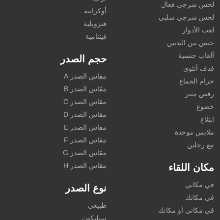
لحس شرجي فعال
أوكرانية
لحس شرجي سلبي
فنزويلية
لعب الأدوار
فيتنامية
جنس بين الثديين
ألعاب جنسية
حجم الصدر
قذف أنثوي
مقاس الصدر A
حزام الجماع
مقاس الصدر B
رقص مثير
مقاس الصدر C
خضوع
مقاس الصدر D
ابتلاع
مقاس الصدر E
ملابس موحدة
مقاس الصدر F
مع رجلين
مقاس الصدر G
مقاس الصدر H
مكان اللقاء
في مكاني
نوع الصدر
في مكانك
طبيعي
في مكاني أو مكانك
سيليكون