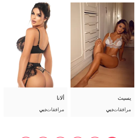
يسيث
ألانا
مرافقات
دبي
مرافقات
دبي