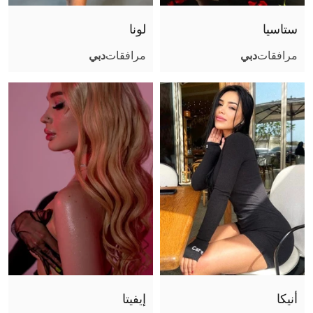
فتشية القدم
ستاسيا
لونا
قبلة فرنسية
مرافقات
دبي
مرافقات
دبي
تجربة صديقة
تبول (أعطي)
تبول (أتلقى)
جنس جماعي
استمناء باليد
كاماسوترا
استمناء
سيدة
جنس فموي بدون واقي
مساج البروستاتا
لحس شرجي فعال
أنيكا
إيفيتا
لحس شرجي سلبي