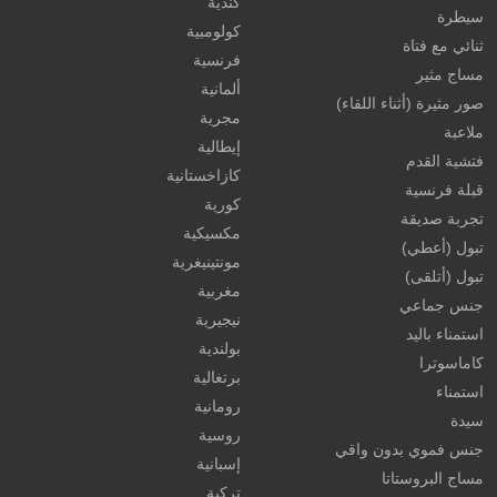
كندية
سيطرة
كولومبية
ثنائي مع فتاة
فرنسية
مساج مثير
ألمانية
صور مثيرة (أثناء اللقاء)
مجرية
ملاعبة
إيطالية
فتشية القدم
كازاخستانية
قبلة فرنسية
كورية
تجربة صديقة
مكسيكية
تبول (أعطي)
مونتينيغرية
تبول (أتلقى)
مغربية
جنس جماعي
نيجيرية
استمناء باليد
بولندية
كاماسوترا
برتغالية
استمناء
رومانية
سيدة
روسية
جنس فموي بدون واقي
إسبانية
مساج البروستاتا
تركية