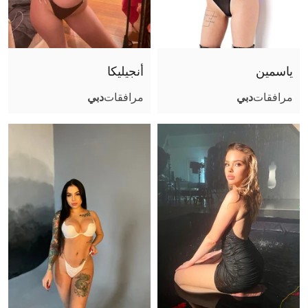
صور عادية (أثناء اللقاء)
جنس تقليدي مهبلي
جنس مع أزواج
ياسمين
أنجيليكا
قذف على الوجه
مرافقات
دبي
مرافقات
دبي
قذف في الفم
قذف على الجسم
لحس مهبلي
مص عميق
كلام بذيء
سيطرة
ثنائي مع فتاة
مساج مثير
صور مثيرة (أثناء اللقاء)
ملاعبة