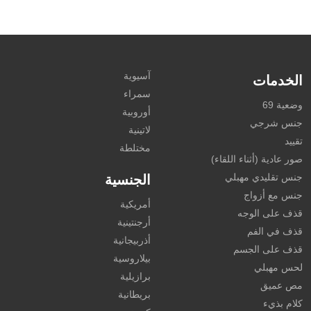
آسيوية
الخدمات
سمراء
وضعية 69
أوروبية
جنس شرجي
لاتينية
تقييد
مختلطة
صور عادية (أثناء اللقاء)
جنس تقليدي مهبلي
الجنسية
جنس مع أزواج
أمريكية
قذف على الوجه
أرجنتينية
قذف في الفم
أذربيجانية
قذف على الجسم
بيلاروسية
لحس مهبلي
برازيلية
مص عميق
بريطانية
كلام بذيء