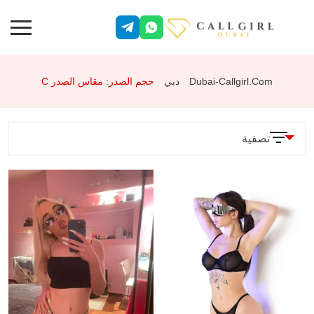
Dubai-Callgirl.com
دبي
حجم الصدر: مقاس الصدر C
تصفية
المعلمات
الخدمات
وضعية 69
جنس شرجي
تقييد