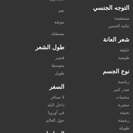
التوجه الجنسي
نعم
مستقيمة
موثقة
ثنائية الجنس
مستقلة
شعر العانة
طول الشعر
حليقة
طبيعية
قصير
متوسط
نوع الجسم
طويل
رياضية
السفر
صدر كبير
منحنيات
لا تسافر
صغيرة
داخل البلد
نحيفة
في أوروبا
رشيقة
حول العالم
طويلة