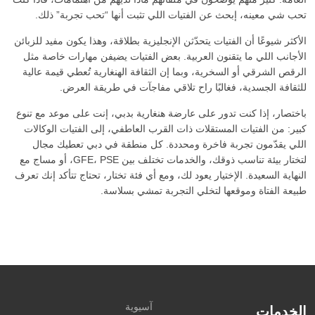
تحب شي معينه، إبحث عن الفتيات اللي تثبت أنها “تحب تجربة” ذلك.
الأكثر شيوعًا أن الفتيات يتحدّثن الإنجليزية بطلاقة، وهذا يكون مفيد للزبائن
الأجانب اللي ما يتقنون العربية. بعض الفتيات يضيفن مهارات خاصة مثل
الرقص الشرقي أو السخرية، وبما إن الثقافة الهنغارية تُعطي قيمة عالية
للثقافة الجسدية، فغالبًا راح تلاقي مفاجآت في طريقة العرض.
باختصار، إذا كنت تدور على عارضة هنغارية بدبي، إنت على موعد مع تنوع
كبير: من الفتيات المستقلات ذات القرب العاطفي، إلى الفتيات الوكالات
اللي يقدّمون تجربة فاخرة ومحددة. كل منطقة في دبي تعطيك مجال
لتختار بيئة تناسب ذوقك، والخدمات تختلف بين GFE، PSE، أو مساج مع
النهاية السعيدة. الإختيار يعود لك، ومع أي فئة تختار، تحتاج تتأكد إنك تعرف
طبيعة الفتاة وموقعها لتخلي التجربة تمشي بسلاسة.
آسيوية
الخدمات