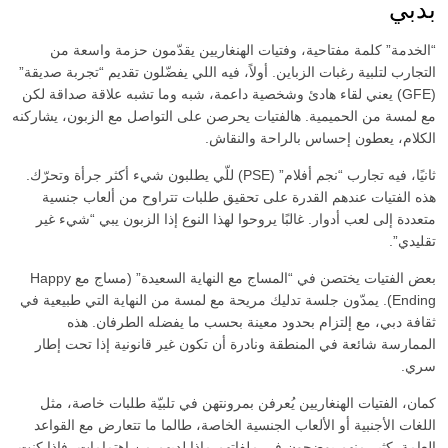
بدبي
حجم الصدر
“الخدمة” كلمة مفتاحية، وفتيات الهنغاريين يقدّمون حزمة واسعة من
التجارب لتلبية رغبات الزباين. أولاً، فيه اللي يفضّلون تقديم “تجربة صديقة”
موثقة
(GFE) يعني لقاء هادئ وشخصية داعمة، شبه وما تشبه علاقة صداقة لكن
مع لمسة من الحميمية. هالفتيات يحرصن على التواصل مع الزبون، يشاركنه
الكلام، يعطون إحساس بالراحة والنقاش.
ثانيًا، فيه تجارب “نجم أفلام” (PSE) للّي يطلبون شيء أكثر جرأة وتحرّك.
هذه الفتيات عندهم القدرة على تحقيق طلبات تتراوح من ألعاب جنسية
متعددة إلى لعب أدوار. غالبًا يروحوا لهذا النوع إذا الزبون يبي “شيء غير
تقليدي”.
بعض الفتيات يختصن في “المساج مع النهاية السعيدة” (مساج مع Happy
Ending). يمدّون جلسة تدليك مريحة مع لمسة من النهاية التي طبيعية في
ثقافة دبي، مع إلتزام بحدود معينة بحسب ما يفضله الطرفان. هذه
الممارسة شائعة في المنطقة ونادرة أن تكون غير قانونية إذا تحت إطار
سري.
كمان، الفتيات الهنغاريين يُعرفن بمرونتهن في تلبيّة طلبات خاصة، مثل
اللغات الأجنبية أو الألعاب الجنسية الخاصة، طالما ما تتعارض مع القواعد
العامة. كثير منهم يوضحون في ملفاتهم ماذا لديهم من اهتمامات، فاذا كنت