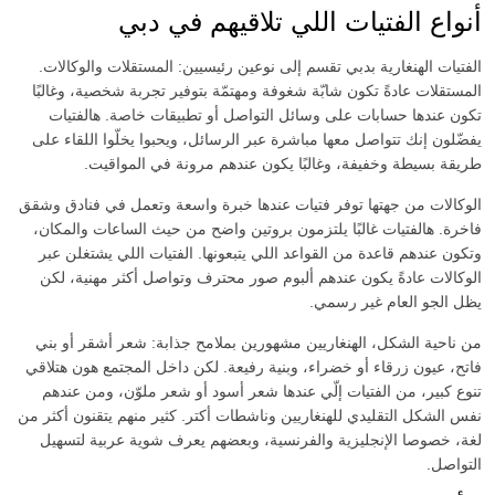
أنواع الفتيات اللي تلاقيهم في دبي
فتشية القدم
الفتيات الهنغارية بدبي تقسم إلى نوعين رئيسيين: المستقلات والوكالات.
قبلة فرنسية
المستقلات عادةً تكون شابّة شغوفة ومهتمّة بتوفير تجربة شخصية، وغالبًا
تجربة صديقة
تكون عندها حسابات على وسائل التواصل أو تطبيقات خاصة. هالفتيات
يفضّلون إنك تتواصل معها مباشرة عبر الرسائل، ويحبوا يخلّوا اللقاء على
تبول (أعطي)
طريقة بسيطة وخفيفة، وغالبًا يكون عندهم مرونة في المواقيت.
تبول (أتلقى)
الوكالات من جهتها توفر فتيات عندها خبرة واسعة وتعمل في فنادق وشقق
جنس جماعي
فاخرة. هالفتيات غالبًا يلتزمون بروتين واضح من حيث الساعات والمكان،
استمناء باليد
وتكون عندهم قاعدة من القواعد اللي يتبعونها. الفتيات اللي يشتغلن عبر
الوكالات عادةً يكون عندهم ألبوم صور محترف وتواصل أكثر مهنية، لكن
كاماسوترا
يظل الجو العام غير رسمي.
استمناء
من ناحية الشكل، الهنغاريين مشهورين بملامح جذابة: شعر أشقر أو بني
سيدة
فاتح، عيون زرقاء أو خضراء، وبنية رفيعة. لكن داخل المجتمع هون هتلاقي
جنس فموي بدون واقي
تنوع كبير، من الفتيات إلّي عندها شعر أسود أو شعر ملوّن، ومن عندهم
نفس الشكل التقليدي للهنغاريين وناشطات أكتر. كثير منهم يتقنون أكثر من
مساج البروستاتا
لغة، خصوصا الإنجليزية والفرنسية، وبعضهم يعرف شوية عربية لتسهيل
لحس شرجي فعال
التواصل.
لحس شرجي سلبي