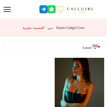
Dubai-Callgirl.com
دبي
الجنسية: مجرية
تصفية
المعلمات
الخدمات
وضعية 69
جنس شرجي
تقييد