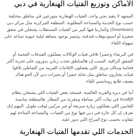
الأماكن وتوزيع الفتيات الهنغارية في دبي
لعب الأدوار
المشهد لا يتقيد بحي واحد، الفتيات الهنغارية متوزعين في مناطق مختلفة
جنس بين الثديين
حسب نوع الخدمة والمساحة المطلوبة. المنطقة المركزية مثل مركز دبي
ألعاب جنسية
(Downtown) والمارينا فيها كثير من الفتيات المستقلات يشتغلن في شقق
صغيرة أو استوديوهات فندقية، وتتميز بوجود مشاهد ليلية حيوية تساعد على
قذف أنثوي
سهولة اللقاء.
حزام الجماع
في البرشاء وجميرا تلاقي فتيات الوكالات يفضّلون الفندقات الفخمة أو
رقص مثير
الشقق الراقية. السبب إن هالمناطق تجذب زباين يدورون على تجربة أكثر
فخامة ومكان مريح. اللي يفضلون الإقامات القريبة من الشاطئ يلاقوا
خضوع
فتيات يختارون مناطق مثل نخلة جميرا أو بحيرات دبي لأن الجو هناك
ابتلاع
يضيف طابع رومانسي للقاء.
ملابس موحدة
أما في ديرة والقرية العالمية، فستجد بعض الفتيات اللي يشتغلن بنظام
مع رجلين
الإincall في بيئات أكتر بساطة ومقربة من المطار. هالمنطقة مناسبة
للغايبين اللي يفضّلون زيارة سريعة أو غير مرتّبين لوقت طويل. المهم إنك
العمر
تعرف إن كل حارة في دبي فيها نوع من الفتيات، والمساحة المتاحة لهم
تتفاوت بحسب نوع المزاج اللي تدور عليه.
الوزن
الخدمات اللي تقدمها الفتيات الهنغارية
الطول