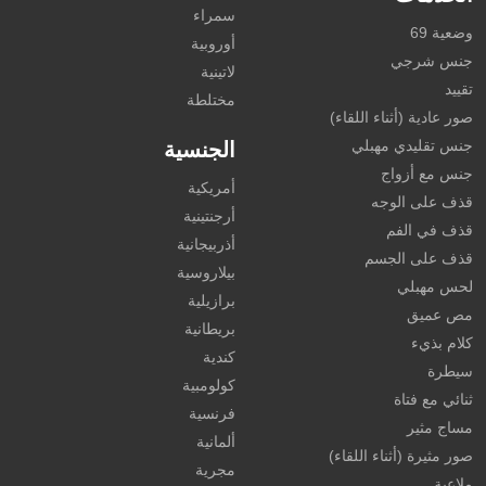
سمراء
وضعية 69
أوروبية
جنس شرجي
لاتينية
تقييد
مختلطة
صور عادية (أثناء اللقاء)
جنس تقليدي مهبلي
الجنسية
جنس مع أزواج
أمريكية
قذف على الوجه
أرجنتينية
قذف في الفم
أذربيجانية
قذف على الجسم
بيلاروسية
لحس مهبلي
برازيلية
مص عميق
بريطانية
كلام بذيء
كندية
سيطرة
كولومبية
ثنائي مع فتاة
فرنسية
مساج مثير
ألمانية
صور مثيرة (أثناء اللقاء)
مجرية
ملاعبة