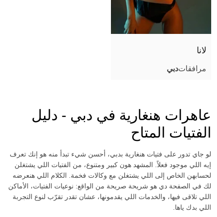
صور عادية (أثناء اللقاء)
جنس تقليدي مهبلي
جنس مع أزواج
لانا
قذف على الوجه
مرافقات
دبي
قذف في الفم
قذف على الجسم
لحس مهبلي
عاهرات هنغارية في دبي - دليل
مص عميق
الفتيات المتاح
كلام بذيء
لو جاي تدور على فتيات هنغارية بدبي، أحسن شيء تبدأ منه هو إنك تعرف
سيطرة
إيه اللي موجود فعلاً. المشهد هون كبير ومتنوع، من الفتيات اللي يشتغلن
ثنائي مع فتاة
لحسابهن الخاص إلى اللي يشتغلن مع وكالات فخمة. الكلام اللي هنعرضه
مساج مثير
لك في الصفحة دي هو شريحة صريحة من الواقع: نوعيات الفتيات، الأماكن
اللي تلاقى فيها، والخدمات اللي يقدمونها، عشان تقدر تقرّب لنوع التجربة
صور مثيرة (أثناء اللقاء)
اللي بدك ياها.
ملاعبة