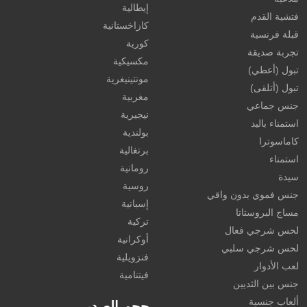
إيطالية
فتشية القدم
كازاخستانية
قبلة فرنسية
كورية
تجربة صديقة
مكسيكية
تبول (أعطي)
مونتينيغرية
تبول (أتلقى)
مغربية
جنس جماعي
نيجيرية
استمناء باليد
بولندية
كاماسوترا
برتغالية
استمناء
رومانية
سيدة
روسية
جنس فموي بدون واقي
إسبانية
مساج البروستاتا
تركية
لحس شرجي فعال
أوكرانية
لحس شرجي سلبي
فنزويلية
لعب الأدوار
فيتنامية
جنس بين الثديين
ألعاب جنسية
حجم الصدر