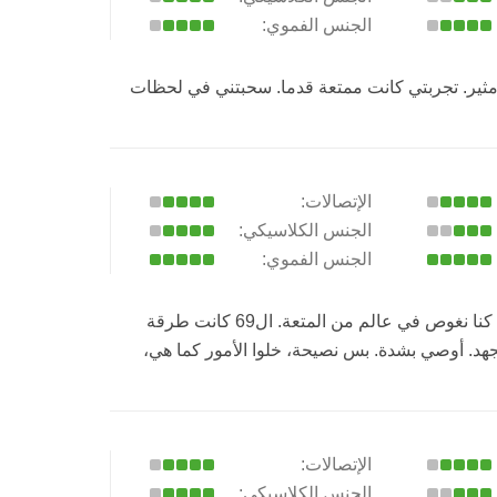
الجنس الفموي:
مثير. تجربتي كانت ممتعة قدما. سحبتني في لحظات
الإتصالات:
الجنس الكلاسيكي:
الجنس الفموي:
دايما كنت أبحث عن شيء مختلف، وفعلاً لقيتها. قعدت مع واحدة مبهرة. تجربتي كانت مذهلة. أسلوبها كان قوي، ومع كل حركة كنا نغوص في عالم من المتعة. ال69 كانت طرقة
هد. أوصي بشدة. بس نصيحة، خلوا الأمور كما هي،
الإتصالات:
الجنس الكلاسيكي: