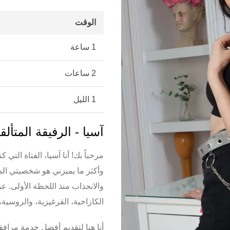
الوقت
1 ساعة
2 ساعات
1 الليل
آسيا - الرفيقة المتأ
مرحباً بك! أنا آسيا، الفتاة الت
وأكثر ما يميزني هو
شخصيتي الم
والانجذاب منذ اللحظة الأولى. عمري 21 عاماً، وأستطيع التحدث بالعديد من 
الكازاخية، القرغيزية، والروسية
،
أنا هنا لتقديم أفضل خدمة مرا