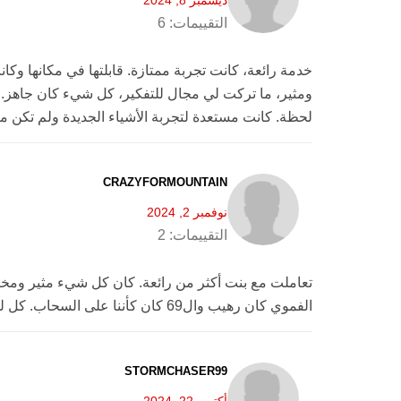
التقييمات:
6
خدمة رائعة، كانت تجربة ممتازة. قابلتها في مكانها و
ومثير، ما تركت لي مجال للتفكير، كل شيء كان جاهز. ال
لحظة. كانت مستعدة لتجربة الأشياء الجديدة ولم تكن 
CRAZYFORMOUNTAIN
نوفمبر 2, 2024
التقييمات:
2
تعاملت مع بنت أكثر من رائعة. كان كل شيء مثير ومخ
الفموي كان رهيب وال69 كان كأننا على السحاب. كل لحظة كانت مغامرة، وخلصنا في راحة تامة. أوصي بها بشدة، راح أكرر التجربة.
STORMCHASER99
أكتوبر 22, 2024