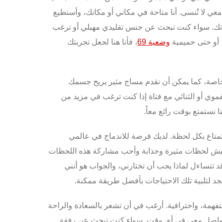
ي لا تُنسى. أنا متاحة
في مكاني أو مكانك
، وأستطيع
جاتك. سواء كنت تبحث عن
جنس تقليدي مهبلي
أو ترغب
 أو حتى حميمية
وضعية 69
، فأنا هنا لجعل تجربتك
خاصة، كما يمكن أن نقدم
مساج مثير
يريح جسمك
فموي
أو
الثنائي مع فتاة
إذا كنت ترغب في مزيد من
 نستمتع بوقت رائع معاً.
ستمتاع بكل لحظة. لديك فرصة للاندماج في عالمي
 أعيش لحظات مثيرة وجذابة وأحب مشاركة هذه اللحظات
د تتساءل لماذا يجب أن تختارني، والجواب هو أنني
جد لتلبية تلك الاحتياجات بأفضل طريقة ممكنة.
فهمة، واحترافية. أرغب في أن تشعر بالسعادة والراحة
التواصل معي في أي وقت. سواء كنت تبحث عن رفقة