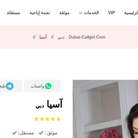
لرئيسية
VIP
الخدمات
موثقة
نجمة إباحية
مستقلة
Dubai-Callgirl.com
دبي
آسيا
واتساب
تليج
آسيا
دبي
موثق :
مستقل: