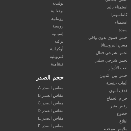
بولندية
استمناء باليد
برتغالية
كاماسوترا
رومانية
استمناء
روسية
سيدة
إسبانية
جنس فموي بدون واقي
تركية
مساج البروستاتا
أوكرانية
لحس شرجي فعال
فنزويلية
لحس شرجي سلبي
فيتنامية
لعب الأدوار
جنس بين الثديين
حجم الصدر
ألعاب جنسية
مقاس الصدر A
قذف أنثوي
مقاس الصدر B
حزام الجماع
مقاس الصدر C
رقص مثير
مقاس الصدر D
خضوع
مقاس الصدر E
ابتلاع
مقاس الصدر F
ملابس موحدة