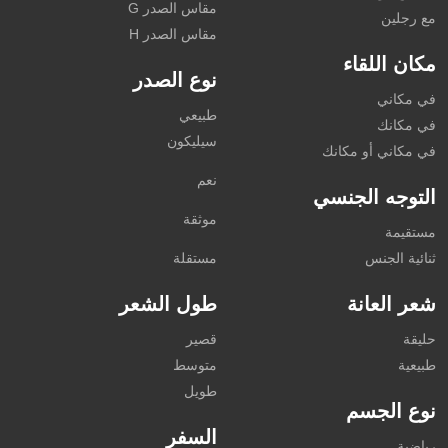
مقاس الصدر G
مع رجلين
مقاس الصدر H
مكان اللقاء
نوع الصدر
في مكاني
طبيعي
في مكانك
سيليكون
في مكاني أو مكانك
نعم
التوجه الجنسي
موثقة
مستقيمة
ثنائية الجنس
مستقلة
شعر العانة
طول الشعر
حليقة
قصير
طبيعية
متوسط
طويل
نوع الجسم
السفر
رياضية