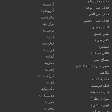
جنس مع أزواج
أرجنتينية
قذف على الوجه
أذربيجانية
قذف في الفم
بيلاروسية
قذف على الجسم
برازيلية
لحس مهبلي
بريطانية
مص عميق
كندية
كلام بذيء
كولومبية
سيطرة
فرنسية
ثنائي مع فتاة
ألمانية
مساج مثير
مجرية
صور مثيرة (أثناء اللقاء)
إيطالية
ملاعبة
كازاخستانية
فتشية القدم
كورية
قبلة فرنسية
مكسيكية
تجربة صديقة
مونتينيغرية
تبول (أعطي)
مغربية
تبول (أتلقى)
نيجيرية
جنس جماعي