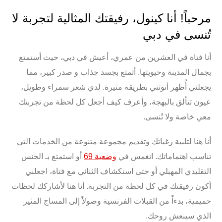
مرحباً! أنا كينول، رفيقتك المثالية لتجربة لا
تُنسى في دبي
أنا فتاة في العشرين من عمري، أعيش في
دبي
، حيث أستمتع
بجمال المدينة وحيويتها. أتمتع بجسد جذاب و
صدر كبير
، مما
يجعلني أُظهر أنوثتي بطريقة مثيرة. لدي شعر
سمراء وطويل
،
عيون تتألق بالبهجة، وأعرف كيف أجعل كل لحظة من تجربتك
معي خاصة ولا تُنسى.
أنا هنا لتلبية رغباتك
وتقديم مجموعة متنوعة من الخدمات التي
تناسب اهتماماتك. انغمس في
وضعية 69
أو استمتع بـ
الجنس
التقليدي المهبلي
أو حتى استكشاف
الثنائي مع فتاة
، اجعلني
أكون رفيقتك في كل لحظة من التجربة. أنا هنا لأشاركك
لحظات
حميمية
، بدءاً من
القبلات الفرنسية
وصولاً إلى
المساج المثير
الذي سينعش روحك.