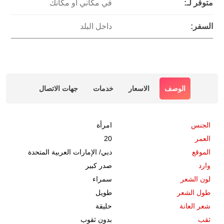
متوفر لـ:
في مكاني أو مكانك
السفر:
داخل البلد
الوصف
الاسعار
خدمات
جهات الاتصال
الجنس
امرأة
العمر
20
الموقع
دبي
/
الإمارات العربية المتحدة
وارد
صدر كبير
لون الشعر
سمراء
طول الشعر
طويل
شعر العانة
حليقة
ثقب
بدون ثقوب