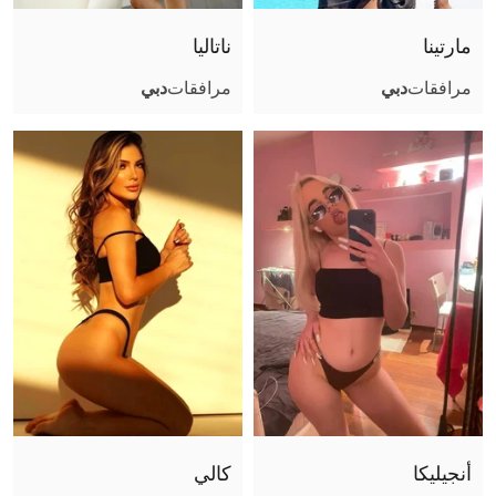
فتشية القدم
مارتينا
ناتاليا
قبلة فرنسية
مرافقات
دبي
مرافقات
دبي
تجربة صديقة
تبول (أعطي)
تبول (أتلقى)
جنس جماعي
استمناء باليد
كاماسوترا
استمناء
سيدة
جنس فموي بدون واقي
مساج البروستاتا
لحس شرجي فعال
أنجيليكا
كالي
لحس شرجي سلبي