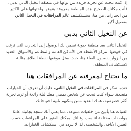
إذا كنت تبحث عن تجربة فريدة من نوعها في منطقة النخيل الثاني بدبي،
فأنت مكانك الصحيح. هذه المنطقة معروفة بتنوعها واحتوائها على الكثير
من الخيارات. من هنا، سنستكشف عالم
المرافقات في النخيل الثاني
بتفصيل أكبر.
عن النخيل الثاني بدبي
النخيل الثاني يعد منطقة حيوية تضمن لك الوصول إلى التجارب التي ترغب
في خوضها. تتركز الأنشطة في الأماكن العامة والمطاعم والأسواق. العديد
من الزوار يفضلون البقاء هنا، حيث يمثل موقعها نقطة انطلاق مثالية
لاستكشاف المنطقة.
ما تحتاج لمعرفته عن المرافقات هنا
عندما تفكر في
المرافقات في النخيل الثاني
، عليك أن تعرف أن الخيارات
متعددة. سواء كنت تبحث عن شخص يمضي معك ليلة رائعة أو تريد تجربة
أكثر خصوصية، هناك العديد ممن يمكنهم تلبية احتياجاتك.
الفتيات هنا يأتين من خلفيات متنوعة، مما يعني أنك ستجد بجانبك عادةً
مواصفات مختلفة لتناسب رغباتك. يمكنك العثور على المرافقات حسب
العمر، الأناقة، والشخصية، لذا لا تتردد في استكشاف الخيارات.