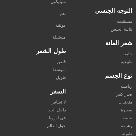
سيليكون
التوجه الجنسي
نعم
مستقيمة
موثقة
ثنائية الجنس
مستقلة
شعر العانة
طول الشعر
حليقة
طبيعية
قصير
متوسط
نوع الجسم
طويل
رياضية
السفر
صدر كبير
منحنيات
لا تسافر
صغيرة
داخل البلد
نحيفة
في أوروبا
رشيقة
حول العالم
طويلة