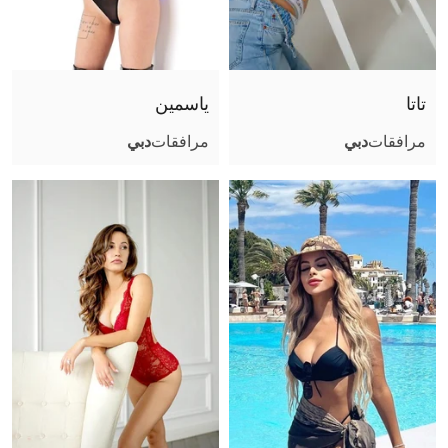
صور عادية (أثناء اللقاء)
جنس تقليدي مهبلي
جنس مع أزواج
تاتا
ياسمين
قذف على الوجه
مرافقات
دبي
مرافقات
دبي
قذف في الفم
قذف على الجسم
لحس مهبلي
مص عميق
كلام بذيء
سيطرة
ثنائي مع فتاة
مساج مثير
صور مثيرة (أثناء اللقاء)
ملاعبة