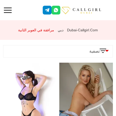
Dubai-Callgirl.com
دبي
مرافقة في العوير الثانية
تصفية
المعلمات
الخدمات
وضعية 69
جنس شرجي
تقييد