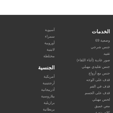
آسيوية
الخدمات
سمراء
وضعية 69
أوروبية
جنس شرجي
لاتينية
تقييد
مختلطة
صور عادية (أثناء اللقاء)
جنس تقليدي مهبلي
الجنسية
جنس مع أزواج
أمريكية
قذف على الوجه
أرجنتينية
قذف في الفم
أذربيجانية
قذف على الجسم
بيلاروسية
لحس مهبلي
برازيلية
مص عميق
بريطانية
كلام بذيء