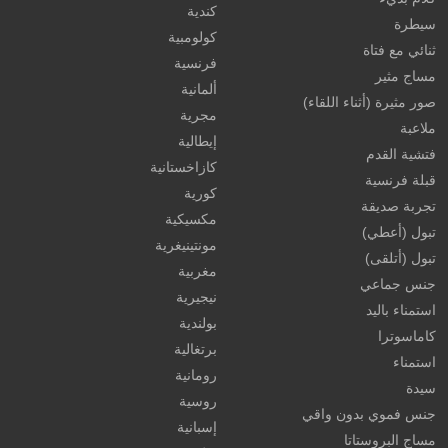
كندية
سيطرة
كولومبية
ثنائي مع فتاة
فرنسية
مساج مثير
ألمانية
صور مثيرة (أثناء اللقاء)
مجرية
ملاعبة
إيطالية
فتشية القدم
كازاخستانية
قبلة فرنسية
كورية
تجربة صديقة
مكسيكية
تبول (أعطي)
مونتينيغرية
تبول (أتلقى)
مغربية
جنس جماعي
نيجيرية
استمناء باليد
بولندية
كاماسوترا
برتغالية
استمناء
رومانية
سيدة
روسية
جنس فموي بدون واقي
إسبانية
مساج البروستاتا