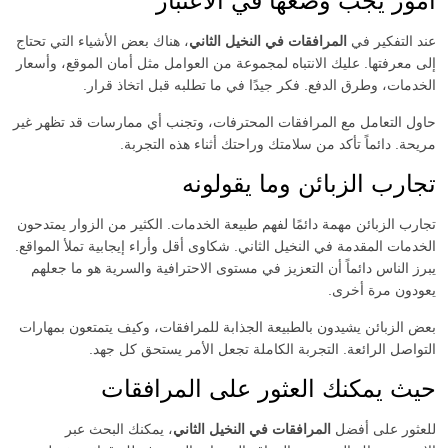
أمور يجب وضعها في الاعتبار
عند التفكير في
المرافقات في النخيل الثاني
، هناك بعض الأشياء التي تحتاج
إلى معرفتها. عليك الانتباه لمجموعة من العوامل مثل أمان الموقع، وأسعار
الخدمات، وطرق الدفع. فكر جيدًا في ما تطلبه قبل اتخاذ قرار.
حاول التعامل مع المرافقات المحترفات، وتجنب أي ممارسات قد تظهر غير
مريحة. دائماً تأكد من سلامتك وراحتك أثناء هذه التجربة.
تجارب الزبائن وما يقولونه
تجارب الزبائن مهمة دائمًا لفهم طبيعة الخدمات. الكثير من الزوار يمتدحون
الخدمات المقدمة في النخيل الثاني. شكاوى أقل وأراء إيجابية تملأ المواقع.
يبرز الناس دائماً أن التعزيز في مستوى الاحترافية والسرية هو ما جعلهم
يعودون مرة أخرى.
بعض الزبائن يشيدون بالطبيعة الجذابة للمرافقات، وكيف يتمتعون بمهارات
التواصل الرائعة. التجربة الكاملة تجعل الأمر يستحق كل جهد.
حيث يمكنك العثور على المرافقات
للعثور على أفضل
المرافقات في النخيل الثاني
، يمكنك البحث عبر