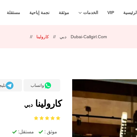
لرئيسية
VIP
الخدمات
موثقة
نجمة إباحية
مستقلة
Dubai-Callgirl.com
دبي
كارولينا
واتساب
تليج
كارولينا
دبي
موثق :
مستقل: