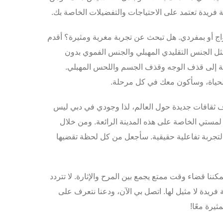
 فريدة تعتمد على الاحتياجات والتفضيلات الخاصة بك.
اج أو بمفردي. هل تبحث عن تجربة مغرية ومثيرة؟ أقدم
ثل
الجنس التقليدي المهبلي
و
الجنس الفموي بدون
ة إلى
قذف الوجه
و
قذف الجسم
واللحس المهبلي.
لحياة، وسأكون معك في كل مرحلة.
ثقافات جديدة حول العالم، لذا وجودي في دبي ليس
مستي الخاصة على هذه المدينة الرائعة. ومن خلال
ب لتجربة تفاعلية حقيقية. سأجعل من كل لحظة تقضيها
مكننا قضاء وقت ممتع يجمع بين المرح والإثارة. لا تتردد
ريدة لا مثيل لها. اتصل بي الآن، ودعنا نتعرف على
ثيرة معًا!