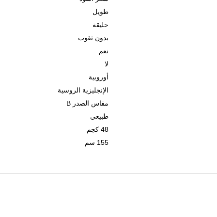
طويل
حليقة
بدون ثقوب
نعم
لا
أوروبية
الإنجليزية الروسية
مقاس الصدر B
طبيعي
48 كجم
155 سم