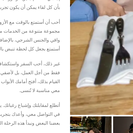
بأن كل لقاء يمكن أن يكون تجربة
أحب أن أستمتع بالوقت مع الأزو
مجموعة متنوعة من الخدمات م
واقي
و
الجنس الشرجي
، بالإضاف
أستمتع بجعل كل لحظة تنبض با
غير ذلك، أحب السفر واستكشاف 
فقط من أجل العمل، بل لأضفي ل
القيام بذلك، أفتح أمامك الأبوا
معي مناسبة لا تُنسى.
أتطلع لمقابلتك وإشباع رغباتك. ي
في التواصل معي، وأعدك بتجربة ف
بعضنا البعض ونبدأ هذه الرحلة الم