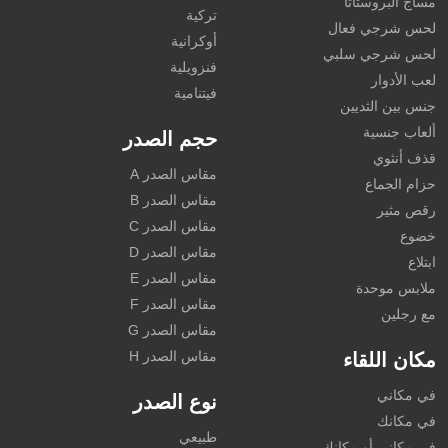
مساج البروستاتا
تركية
لحس شرجي فعال
أوكرانية
لحس شرجي سلبي
فنزويلية
لعب الأدوار
فيتنامية
جنس بين الثديين
ألعاب جنسية
حجم الصدر
قذف أنثوي
مقاس الصدر A
حزام الجماع
مقاس الصدر B
رقص مثير
مقاس الصدر C
خضوع
مقاس الصدر D
ابتلاع
مقاس الصدر E
ملابس موحدة
مقاس الصدر F
مع رجلين
مقاس الصدر G
مقاس الصدر H
مكان اللقاء
في مكاني
نوع الصدر
في مكانك
طبيعي
في مكاني أو مكانك