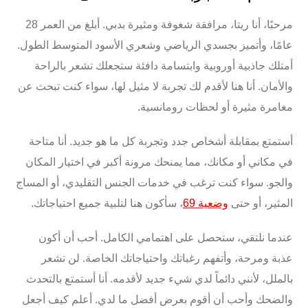
مرحبًا، أنا
ريتا
، مرافقة شغوفة ومثيرة بدبي. أبلغ من العمر 28
عامًا، وأتميز بجسدي
الرياضي
وشعري
الأسود المتوسط الطول
.
أمتلك جاذبية أوروبية وابتسامة دافئة ستجعلك تشعر بالراحة
والأمان. أنا هنا لأقدم لك تجربة لا مثيل لها، سواء كنت تبحث عن
مغامرة مثيرة
أو
لحظات رومانسية
.
أستمتع بمقابلة أشخاص جدد وتجربة كل ما هو جديد. أنا متاحة
في مكاني أو مكانك
، مما يمنحك مرونة أكبر في اختيار المكان
والجو. سواء كنت ترغب في
خدمات الجنس التقليدي
، أو
المساج
المثير
، أو حتى
وضعية 69
، سأكون هنا لتلبية جميع احتياجاتك.
عندما نلتقي، ستحصل على اهتمامي الكامل. أحب أن أكون
عذبة ومرحة، وأتفهم رغباتك واحتياجاتك الخاصة. لن تشعر
بالملل، لأنني دائماً لدي شيء جديد لأقدمه. أنا أستمتع بالتحدث
والضحك وأحب أن أقوم بعرض أفضل ما لدي. أعلم كيف أجعل