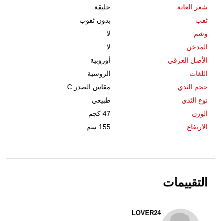
شعر العانة
حليقة
ثقب
بدون ثقوب
وشم
لا
المدخن
لا
الأصل العرقي
أوروبية
اللغات
الروسية
حجم الثدي
مقاس الصدر C
نوع الثدي
طبيعي
الوزن
47 كجم
الارتفاع
155 سم
التقييمات
LOVER24