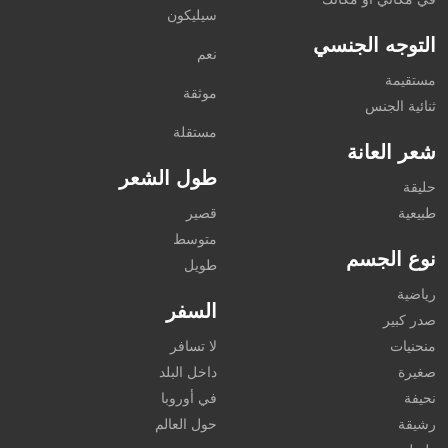
سيليكون
التوجه الجنسي
نعم
مستقيمة
موثقة
ثنائية الجنس
مستقلة
شعر العانة
طول الشعر
حليقة
طبيعية
قصير
متوسط
نوع الجسم
طويل
رياضية
السفر
صدر كبير
منحنيات
لا تسافر
صغيرة
داخل البلد
نحيفة
في أوروبا
رشيقة
حول العالم