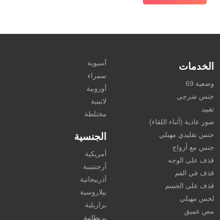
آسيوية
الخدمات
سمراء
وضعية 69
أوروبية
جنس شرجي
لاتينية
تقييد
مختلطة
صور عادية (أثناء اللقاء)
جنس تقليدي مهبلي
الجنسية
جنس مع أزواج
أمريكية
قذف على الوجه
أرجنتينية
قذف في الفم
أذربيجانية
قذف على الجسم
بيلاروسية
لحس مهبلي
برازيلية
مص عميق
بريطانية