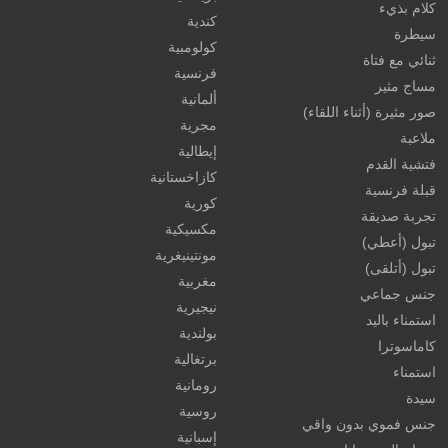
كلام بذيء
كندية
سيطرة
كولومبية
ثنائي مع فتاة
فرنسية
مساج مثير
ألمانية
صور مثيرة (أثناء اللقاء)
مجرية
ملاعبة
إيطالية
فتشية القدم
كازاخستانية
قبلة فرنسية
كورية
تجربة صديقة
مكسيكية
تبول (أعطي)
مونتينيغرية
تبول (أتلقى)
مغربية
جنس جماعي
نيجيرية
استمناء باليد
بولندية
كاماسوترا
برتغالية
استمناء
رومانية
سيدة
روسية
جنس فموي بدون واقي
إسبانية