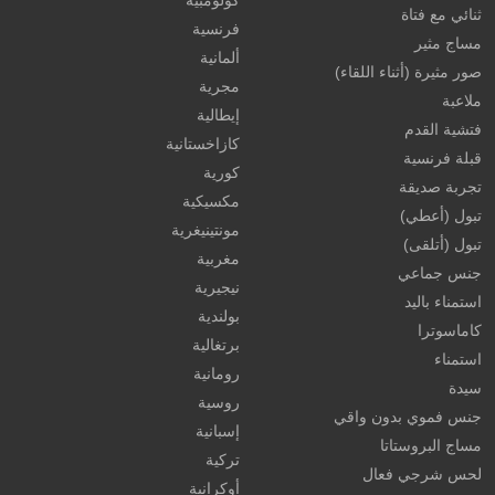
كولومبية
ثنائي مع فتاة
فرنسية
مساج مثير
ألمانية
صور مثيرة (أثناء اللقاء)
مجرية
ملاعبة
إيطالية
فتشية القدم
كازاخستانية
قبلة فرنسية
كورية
تجربة صديقة
مكسيكية
تبول (أعطي)
مونتينيغرية
تبول (أتلقى)
مغربية
جنس جماعي
نيجيرية
استمناء باليد
بولندية
كاماسوترا
برتغالية
استمناء
رومانية
سيدة
روسية
جنس فموي بدون واقي
إسبانية
مساج البروستاتا
تركية
لحس شرجي فعال
أوكرانية