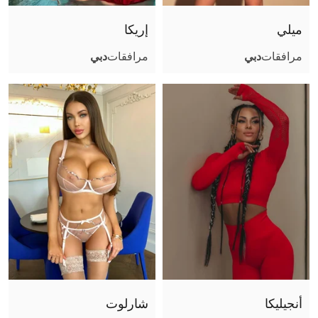
فتشية القدم
ميلي
إريكا
قبلة فرنسية
مرافقات
دبي
مرافقات
دبي
تجربة صديقة
تبول (أعطي)
تبول (أتلقى)
جنس جماعي
استمناء باليد
كاماسوترا
استمناء
سيدة
جنس فموي بدون واقي
مساج البروستاتا
لحس شرجي فعال
أنجيليكا
شارلوت
لحس شرجي سلبي