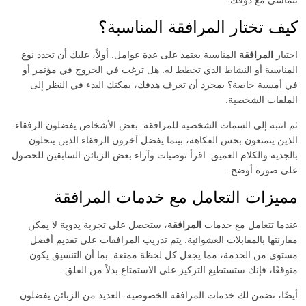
تتماشى مع ذوقك.
كيف تختار المرافقة المناسبة؟
اختيار
المرافقة
المناسبة يعتمد على عدة عوامل. أولاً، عليك أن تحدد نوع
المناسبة أو النشاط الذي تخطط له. هل ترغب في الخروج في مؤتمر أو
في أمسية خاصة؟ بمجرد أن تعرف هدفك، يمكنك البدء في النظر إلى
الملفات الشخصية.
ثم انتبه إلى السمات الشخصية للمرافقة. بعض الأشخاص يفضلون الرفقاء
الذين يتمتعون بحس الفكاهة، بينما يفضل آخرون الرفقاء الذين يتحلون
بالجدية والكلام العميق. اقرأ توصيات وآراء بعض الزبائن السابقين للحصول
على صورة أوضح.
مميزات التعامل مع خدمات المرافقة
عندما تتعامل مع خدمات
المرافقة
، ستحصل على تجربة يدوية لا يمكن
مقارنتها بالمقابلات العشوائية. يتم تدريب المرافقات على تقديم أفضل
مستوى من الخدمة، مما يجعل كل لحظة ممتعة. بما أن التنسيق يكون
متوقعًا، فإنك ستستطيع التركيز على الاستمتاع بدلاً من القلق.
أيضًا، تضمن لك خدمات المرافقة الخصوصية. العديد من الزبائن يفضلون