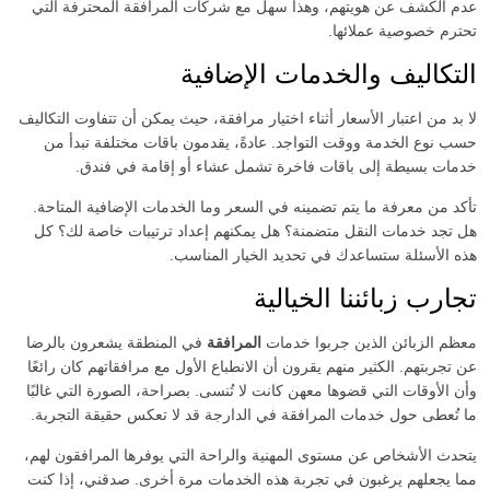
عدم الكشف عن هويتهم، وهذا سهل مع شركات المرافقة المحترفة التي
تحترم خصوصية عملائها.
التكاليف والخدمات الإضافية
لا بد من اعتبار الأسعار أثناء اختيار مرافقة، حيث يمكن أن تتفاوت التكاليف
حسب نوع الخدمة ووقت التواجد. عادةً، يقدمون باقات مختلفة تبدأ من
خدمات بسيطة إلى باقات فاخرة تشمل عشاء أو إقامة في فندق.
تأكد من معرفة ما يتم تضمينه في السعر وما الخدمات الإضافية المتاحة.
هل تجد خدمات النقل متضمنة؟ هل يمكنهم إعداد ترتيبات خاصة لك؟ كل
هذه الأسئلة ستساعدك في تحديد الخيار المناسب.
تجارب زبائننا الخيالية
معظم الزبائن الذين جربوا خدمات
المرافقة
في المنطقة يشعرون بالرضا
عن تجربتهم. الكثير منهم يقرون أن الانطباع الأول مع مرافقاتهم كان رائعًا
وأن الأوقات التي قضوها معهن كانت لا تُنسى. بصراحة، الصورة التي غالبًا
ما تُعطى حول خدمات المرافقة في الدارجة قد لا تعكس حقيقة التجربة.
يتحدث الأشخاص عن مستوى المهنية والراحة التي يوفرها المرافقون لهم،
مما يجعلهم يرغبون في تجربة هذه الخدمات مرة أخرى. صدقني، إذا كنت