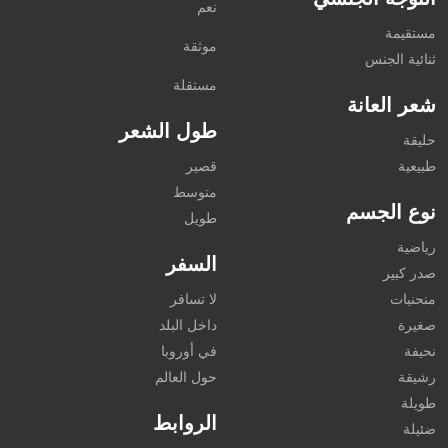
نعم
مستقيمة
موثقة
ثنائية الجنس
مستقلة
شعر العانة
طول الشعر
حليقة
طبيعية
قصير
متوسط
نوع الجسم
طويل
رياضية
السفر
صدر كبير
منحنيات
لا تسافر
صغيرة
داخل البلد
نحيفة
في أوروبا
رشيقة
حول العالم
طويلة
الروابط
ضئيلة