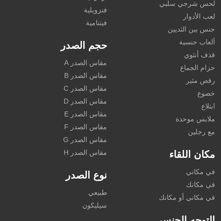
لحس شرجي سلبي
فنزويلية
لعب الأدوار
فيتنامية
جنس بين الثديين
ألعاب جنسية
حجم الصدر
قذف أنثوي
مقاس الصدر A
حزام الجماع
مقاس الصدر B
رقص مثير
مقاس الصدر C
خضوع
مقاس الصدر D
ابتلاع
مقاس الصدر E
ملابس موحدة
مقاس الصدر F
مع رجلين
مقاس الصدر G
مقاس الصدر H
مكان اللقاء
في مكاني
نوع الصدر
في مكانك
طبيعي
في مكاني أو مكانك
سيليكون
التوجه الجنسي