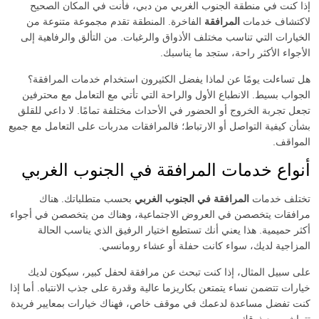
إذا كنت في منطقة الجنوب الغربي من دبي، فأنت في المكان الصحيح
لاكتشاف خدمات
المرافقة
الفاخرة. المنطقة تقدم مجموعة متنوعة من
الخيارات التي تناسب مختلف الأذواق والرغبات. من التألق والرفاهية إلى
الأجواء الأكثر راحة، ستجد ما يناسبك.
هل تساءلت يومًا عن لماذا يفضل الكثيرون استخدام خدمات المرافقة؟
الجواب بسيط. الانطباع الأول والراحة التي تأتي مع التعامل مع محترفين
تجعل تجربة الخروج أو الحضور في الأحداث مختلفة تمامًا. لا داعي للقلق
بشأن كيفية التواصل أو الارتباط؛ فالمرافقات مدربات على التعامل مع جميع
المواقف.
أنواع خدمات المرافقة في الجنوب الغربي
تختلف خدمات
المرافقة في الجنوب الغربي
بحسب متطلباتك. هناك
مرافقات يتخصصن في العروض الاجتماعية، وهناك من يتخصصن في أجواء
أكثر حميمية. هذا يعني أنك تستطيع اختيار الرفيق الذي يناسب الحالة
المزاجية لديك، سواء كانت حفلة أو عشاء رومانسي.
على سبيل المثال، إذا كنت تبحث عن مرافقة لحفل كبير، سيكون لديك
خيارات تتضمن نساء يتمتعن بكاريزما عالية وقدرة على جذب الانتباه. أما إذا
كنت تفضل مساعدة لدعمك في موقف خاص، فهناك خيارات بمعايير فريدة