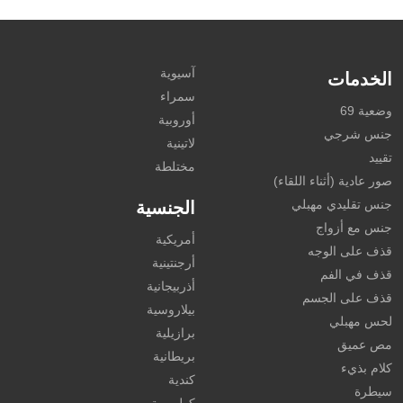
آسيوية
الخدمات
سمراء
وضعية 69
أوروبية
جنس شرجي
لاتينية
تقييد
مختلطة
صور عادية (أثناء اللقاء)
جنس تقليدي مهبلي
الجنسية
جنس مع أزواج
أمريكية
قذف على الوجه
أرجنتينية
قذف في الفم
أذربيجانية
قذف على الجسم
بيلاروسية
لحس مهبلي
برازيلية
مص عميق
بريطانية
كلام بذيء
كندية
سيطرة