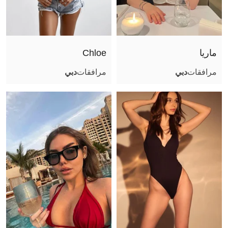
صور عادية (أثناء اللقاء)
جنس تقليدي مهبلي
جنس مع أزواج
ماريا
Сhloe
قذف على الوجه
مرافقات
دبي
مرافقات
دبي
قذف في الفم
قذف على الجسم
لحس مهبلي
مص عميق
كلام بذيء
سيطرة
ثنائي مع فتاة
مساج مثير
صور مثيرة (أثناء اللقاء)
ملاعبة