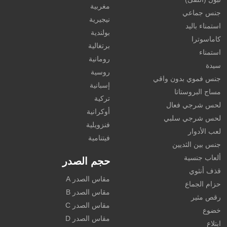
مغربية
جنس جماعي
نيجيرية
استمناء باليد
بولندية
كاماسوترا
برتغالية
استمناء
رومانية
سيدة
روسية
جنس فموي بدون واقي
إسبانية
مساج البروستاتا
تركية
لحس شرجي فعال
أوكرانية
لحس شرجي سلبي
فنزويلية
لعب الأدوار
فيتنامية
جنس بين الثديين
ألعاب جنسية
حجم الصدر
قذف أنثوي
مقاس الصدر A
حزام الجماع
مقاس الصدر B
رقص مثير
مقاس الصدر C
خضوع
مقاس الصدر D
ابتلاع