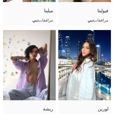
فتشية القدم
فيوليتا
ميلينا
قبلة فرنسية
مرافقات
دبي
مرافقات
دبي
تجربة صديقة
تبول (أعطي)
تبول (أتلقى)
جنس جماعي
استمناء باليد
كاماسوترا
استمناء
سيدة
جنس فموي بدون واقي
مساج البروستاتا
لحس شرجي فعال
لورين
ريشة
لحس شرجي سلبي