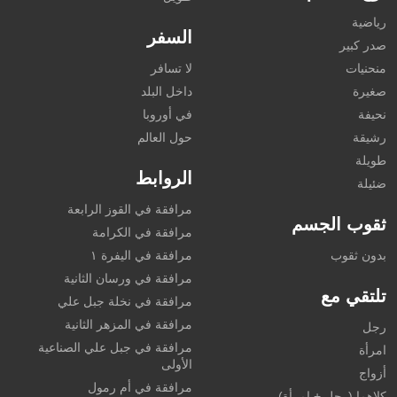
رياضية
السفر
صدر كبير
منحنيات
لا تسافر
صغيرة
داخل البلد
نحيفة
في أوروبا
رشيقة
حول العالم
طويلة
الروابط
ضئيلة
مرافقة في القوز الرابعة
ثقوب الجسم
مرافقة في الكرامة
بدون ثقوب
مرافقة في اليفرة ١
مرافقة في ورسان الثانية
تلتقي مع
مرافقة في نخلة جبل علي
مرافقة في المزهر الثانية
رجل
مرافقة في جبل علي الصناعية
امرأة
الأولى
أزواج
مرافقة في أم رمول
كلاهما (رجل + امرأة)