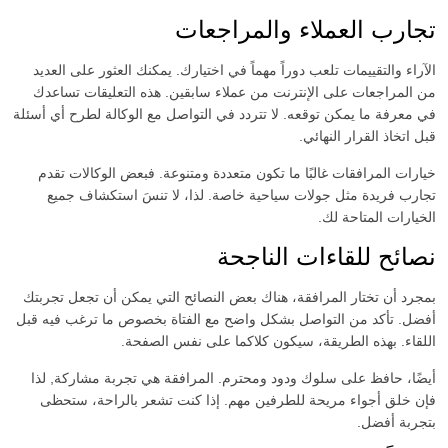
تجارب العملاء والمراجعات
الآراء والتقييمات تلعب دوراً مهماً في اختيارك. يمكنك العثور على العديد
من المراجعات على الإنترنت من عملاء سابقين. هذه التعليقات تساعدك
في معرفة ما يمكن توقعه. لا تتردد في التواصل مع الوكالة لطرح أي أسئلة
قبل اتخاذ القرار النهائي.
خيارات المرافقات غالبًا ما تكون متعددة ومتنوعة. فبعض الوكالات تقدم
تجارب فريدة مثل جولات سياحية خاصة. لذا، لا تنسَ استكشاف جميع
الخيارات المتاحة لك.
نصائح للقاءات الناجحة
بمجرد أن تختار المرافقة، هناك بعض النصائح التي يمكن أن تجعل تجربتك
أفضل. تأكد من التواصل بشكل واضح مع الفتاة بخصوص ما ترغب فيه قبل
اللقاء. بهذه الطريقة، سيكون كلاكما على نفس الصفحة.
أيضًا، حافظ على سلوك ودود ومحترم. المرافقة هي تجربة مشاركة, لذا
فإن خلق أجواء مريحة للطرفين مهم. إذا كنت تشعر بالراحة، ستحظى
بتجربة أفضل.