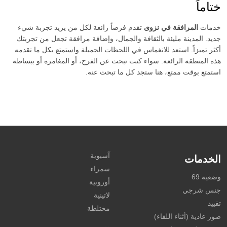
ختاماً
خدمات
المرافقة في نزوى
تقدم فرصاً رائعة لكل من يريد تجربة شيء
جديد. المدينة مليئة بالثقافة والجمال، وإضافة مرافقة تجعل من تجربتك
أكثر تميزاً. استعد للانغماس في اللحظات الجميلة واستمتع بكل ما تقدمه
هذه المنطقة الرائعة. سواء كنت تبحث عن الفرح، أو المغامرة أو ببساطة
استمتع بوقت ممتع، هنا ستجد كل ما تبحث عنه.
آسيوية
الخدمات
سمراء
وضعية 69
أوروبية
جنس شرجي
لاتينية
تقييد
مختلطة
صور عادية (أثناء اللقاء)