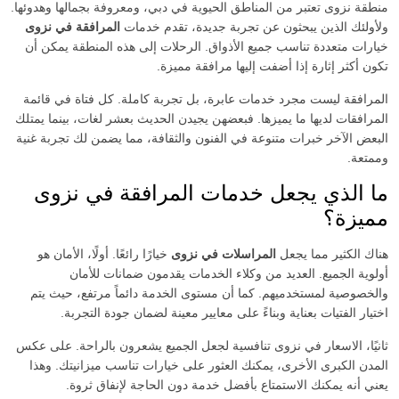
منطقة نزوى تعتبر من المناطق الحيوية في دبي، ومعروفة بجمالها وهدوئها.
ولأولئك الذين يبحثون عن تجربة جديدة، تقدم خدمات
المرافقة في نزوى
خيارات متعددة تناسب جميع الأذواق. الرحلات إلى هذه المنطقة يمكن أن
تكون أكثر إثارة إذا أضفت إليها مرافقة مميزة.
المرافقة ليست مجرد خدمات عابرة، بل تجربة كاملة. كل فتاة في قائمة
المرافقات لديها ما يميزها. فبعضهن يجيدن الحديث بعشر لغات، بينما يمتلك
البعض الآخر خبرات متنوعة في الفنون والثقافة، مما يضمن لك تجربة غنية
وممتعة.
ما الذي يجعل خدمات المرافقة في نزوى
مميزة؟
هناك الكثير مما يجعل
المراسلات في نزوى
خيارًا رائعًا. أولًا، الأمان هو
أولوية الجميع. العديد من وكلاء الخدمات يقدمون ضمانات للأمان
والخصوصية لمستخدميهم. كما أن مستوى الخدمة دائماً مرتفع، حيث يتم
اختيار الفتيات بعناية وبناءً على معايير معينة لضمان جودة التجربة.
ثانيًا، الاسعار في نزوى تنافسية لجعل الجميع يشعرون بالراحة. على عكس
المدن الكبرى الأخرى، يمكنك العثور على خيارات تناسب ميزانيتك. وهذا
يعني أنه يمكنك الاستمتاع بأفضل خدمة دون الحاجة لإنفاق ثروة.