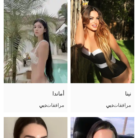
حجم الصدر
موثقة
نينا
أماندا
مرافقات
دبي
مرافقات
دبي