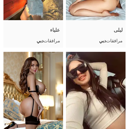
صور عادية (أثناء اللقاء)
جنس تقليدي مهبلي
جنس مع أزواج
ليلى
علياء
قذف على الوجه
مرافقات
دبي
مرافقات
دبي
قذف في الفم
قذف على الجسم
لحس مهبلي
مص عميق
كلام بذيء
سيطرة
ثنائي مع فتاة
مساج مثير
صور مثيرة (أثناء اللقاء)
ملاعبة