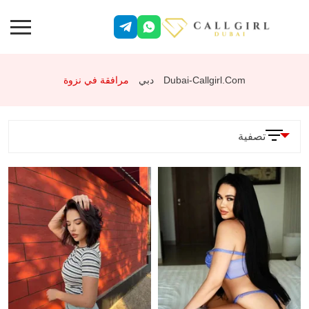
Dubai-Callgirl.com
دبي
مرافقة في نزوة
تصفية
المعلمات
الخدمات
وضعية 69
جنس شرجي
تقييد