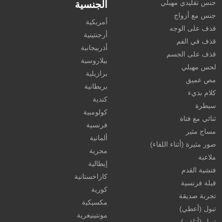
جنس تقليدي مهبلي
الجنسية
جنس مع أزواج
أمريكية
قذف على الوجه
أرجنتينية
قذف في الفم
أذربيجانية
قذف على الجسم
بيلاروسية
لحس مهبلي
برازيلية
مص عميق
بريطانية
كلام بذيء
كندية
سيطرة
كولومبية
ثنائي مع فتاة
فرنسية
مساج مثير
ألمانية
صور مثيرة (أثناء اللقاء)
مجرية
ملاعبة
إيطالية
فتشية القدم
كازاخستانية
قبلة فرنسية
كورية
تجربة صديقة
مكسيكية
تبول (أعطي)
مونتينيغرية
تبول (أتلقى)