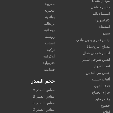
تبول (أتلقى)
مغربية
جنس جماعي
نيجيرية
استمناء باليد
بولندية
كاماسوترا
برتغالية
استمناء
رومانية
سيدة
روسية
جنس فموي بدون واقي
إسبانية
مساج البروستاتا
تركية
لحس شرجي فعال
أوكرانية
لحس شرجي سلبي
فنزويلية
لعب الأدوار
فيتنامية
جنس بين الثديين
ألعاب جنسية
حجم الصدر
قذف أنثوي
مقاس الصدر A
حزام الجماع
مقاس الصدر B
رقص مثير
مقاس الصدر C
خضوع
مقاس الصدر D
ابتلاع