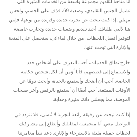
أنا متاحة لتقديم مجموعة واسعة من
الخدمات المثيرة
التي
تشمل الجنس التقليدي، وضعية 69، قذف على الجسم، ولحس
مهبلي. إذا كنت تبحث عن تجربة جديدة وفريدة من نوعها، فإنني
هنا لألبي طلباتك. أجيد تقديم
وضعيات جديدة وتجارب غامضة
لتوفير أفضل اللحظات. من خلال لقاءاتي، ستحصل على المتعة
والإثارة التي تبحث عنها.
خارج نطاق الخدمات، أحب التعرف على أشخاص جدد
والاستماع إلى قصصهم، فأنا أؤمن أن لكل شخص حكايته
الخاصة. أحب أن أضحك وأستمتع بالحياة، وأبحث دومًا عن
الأوقات الممتعة. أحب أيضًا أن أستمتع بالرقص وآخر صيحات
الموضة، مما يجعلني دائمًا مثيرة وجذابة.
إذا كنت تبحث عن
رفيقة رائعة
لتجربة لا تُنسى، فلا تتردد في
التواصل معي
. أنا متحمسة لمقابلتك وأتطلع إلى مشاركتك
لحظات جميلة مليئة بالاسترخاء والإثارة. دعنا نبدأ مغامرتنا