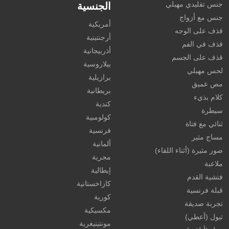
جنس تقليدي مهبلي
الجنسية
جنس مع أزواج
أمريكية
قذف على الوجه
أرجنتينية
قذف في الفم
أذربيجانية
قذف على الجسم
بيلاروسية
لحس مهبلي
برازيلية
مص عميق
بريطانية
كلام بذيء
كندية
سيطرة
كولومبية
ثنائي مع فتاة
فرنسية
مساج مثير
ألمانية
صور مثيرة (أثناء اللقاء)
مجرية
ملاعبة
إيطالية
فتشية القدم
كازاخستانية
قبلة فرنسية
كورية
تجربة صديقة
مكسيكية
تبول (أعطي)
مونتينيغرية