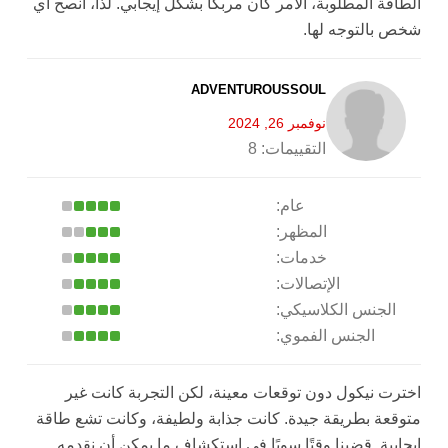
الطاقة المطلوبة، الأمر كان مربكاً بشكل إيجابي. لذا، أنصح أي
شخص بالتوجه لها.
ADVENTUROUSSOUL
نوفمبر 26, 2024
التقييمات:
8
عام:
المظهر:
خدمات:
الإتصالات:
الجنس الكلاسيكي:
الجنس الفموي:
اخترت نيكول دون توقعات معينة، لكن التجربة كانت غير
متوقعة بطريقة جيدة. كانت جذابة ولطيفة، وكانت تشع طاقة
إيجابية. قضينا وقتًا سويًا في استكشاف ما يمكن أن نقدمه