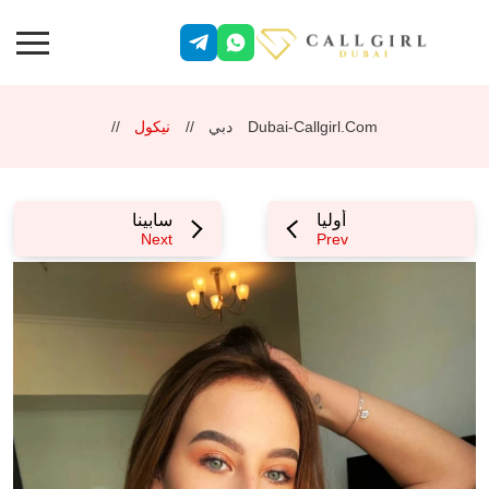
Dubai-Callgirl.com
دبي
نيكول
أوليا
سابينا
Next
Prev