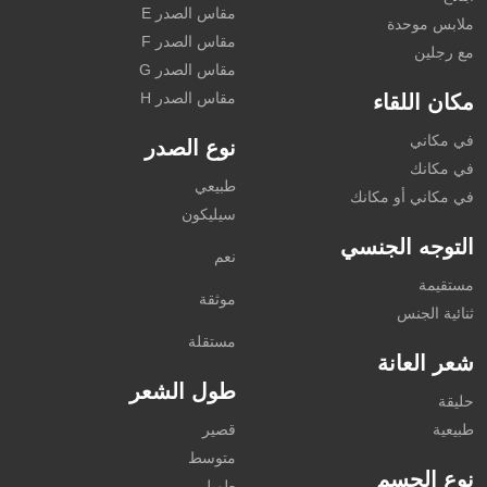
مقاس الصدر E
ملابس موحدة
مقاس الصدر F
مع رجلين
مقاس الصدر G
مقاس الصدر H
مكان اللقاء
في مكاني
نوع الصدر
في مكانك
طبيعي
في مكاني أو مكانك
سيليكون
التوجه الجنسي
نعم
مستقيمة
موثقة
ثنائية الجنس
مستقلة
شعر العانة
طول الشعر
حليقة
طبيعية
قصير
متوسط
نوع الجسم
طويل