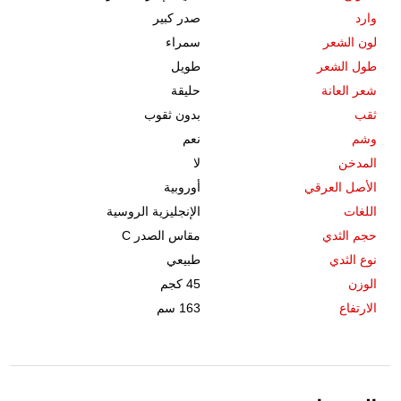
وارد
صدر كبير
لون الشعر
سمراء
طول الشعر
طويل
شعر العانة
حليقة
ثقب
بدون ثقوب
وشم
نعم
المدخن
لا
الأصل العرقي
أوروبية
اللغات
الإنجليزية الروسية
حجم الثدي
مقاس الصدر C
نوع الثدي
طبيعي
الوزن
45 كجم
الارتفاع
163 سم