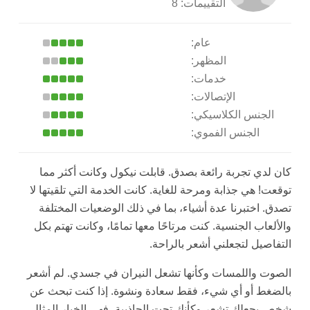
التقييمات:
8
عام:
المظهر:
خدمات:
الإتصالات:
الجنس الكلاسيكي:
الجنس الفموي:
كان لدي تجربة رائعة بصدق. قابلت نيكول وكانت أكثر مما
توقعت! هي جذابة ومرحة للغاية. كانت الخدمة التي تلقيتها لا
تصدق. اختبرنا عدة أشياء، بما في ذلك الوضعيات المختلفة
والألعاب الجنسية. كنت مرتاحًا معها تمامًا، وكانت تهتم بكل
التفاصيل لتجعلني أشعر بالراحة.
الصوت واللمسات وكأنها تشعل النيران في جسدي. لم أشعر
بالضغط أو أي شيء، فقط سعادة ونشوة. إذا كنت تبحث عن
شخص يجعلك تشعر وكأنك تحت الجاذبية، فهي الخيار المثالي.