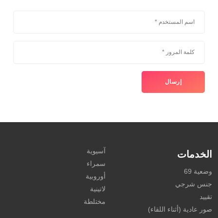
آسيوية
الخدمات
سمراء
وضعية 69
أوروبية
جنس شرجي
لاتينية
تقييد
مختلطة
صور عادية (أثناء اللقاء)