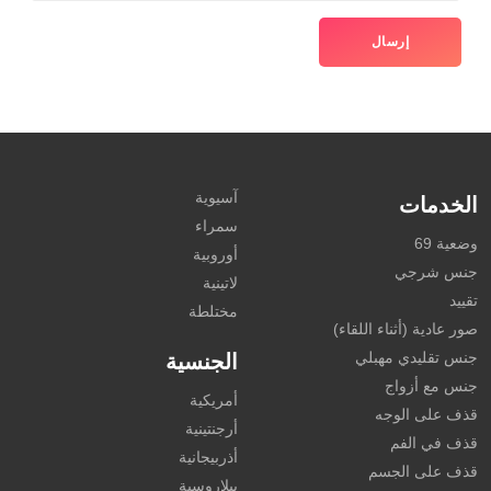
آسيوية
الخدمات
سمراء
وضعية 69
أوروبية
جنس شرجي
لاتينية
تقييد
مختلطة
صور عادية (أثناء اللقاء)
جنس تقليدي مهبلي
الجنسية
جنس مع أزواج
أمريكية
قذف على الوجه
أرجنتينية
قذف في الفم
أذربيجانية
قذف على الجسم
بيلاروسية