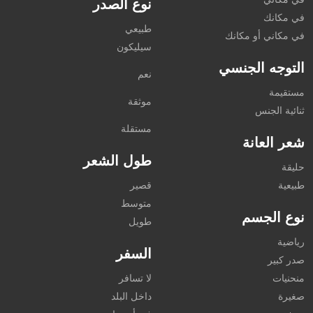
نوع الصدر
في مكانك
طبيعي
في مكاني أو مكانك
سيليكون
التوجه الجنسي
نعم
مستقيمة
موثقة
ثنائية الجنس
مستقلة
شعر العانة
طول الشعر
حليقة
طبيعية
قصير
متوسط
نوع الجسم
طويل
رياضية
السفر
صدر كبير
منحنيات
لا تسافر
صغيرة
داخل البلد