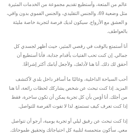
عالم من المتعة، وأستطيع تقديم مجموعة من
الخدمات المثيرة
مثل وضعية 69، والجنس التقليدي، والجنس الفموي بدون واقي،
و
العشق مع الأزواج
. سيكون لديك فرصة لتجربة خاصة مليئة
بالعواطف.
أنا أستمتع بالوقت في رقصي المثير، حيث أظهر لجسدي كل
جمالي. إن كنت تحب
الفتيات
بأقدام جذابة، فأنا أستطيع أن
أحقق لك ذلك. أنا هنا لأدلعك، ولأجعل أيامك أكثر إشراقًا.
أحب السياحة الداخلية، وغالبًا ما أسافر داخل بلدي لأكتشف
المزيد. إذا كنت تبحث عن شخص يشاركك لحظات رائعة، أنا هنا
من أجلك. أنا أؤمن بأن كل تجربة يمكن أن تكون ساحرة، فقط
إذا كنت تعرف كيف تستمتع. لذا لا تفوت الفرصة للتواصل.
إذا كنت تبحث عن
رفيق ليلي
أو تجربة يومية، أرجو أن تتواصل
معي. سأكون متحمسة لتلبية كل احتياجاتك وتحقيق طموحاتك.