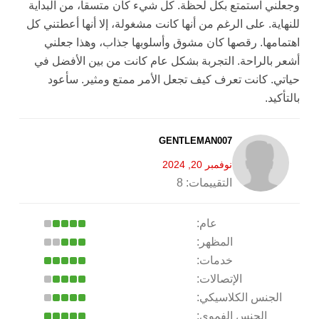
وجعلني استمتع بكل لحظة. كل شيء كان متسقاً، من البداية
للنهاية. على الرغم من أنها كانت مشغولة، إلا أنها أعطتني كل
اهتمامها. رقصها كان مشوق وأسلوبها جذاب، وهذا جعلني
أشعر بالراحة. التجربة بشكل عام كانت من بين الأفضل في
حياتي. كانت تعرف كيف تجعل الأمر ممتع ومثير. سأعود
بالتأكيد.
GENTLEMAN007
نوفمبر 20, 2024
التقييمات:
8
عام:
المظهر:
خدمات:
الإتصالات:
الجنس الكلاسيكي:
الجنس الفموي: