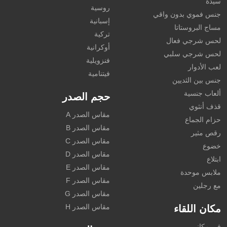
سيدة
روسية
جنس فموي بدون واقي
إسبانية
مساج البروستاتا
تركية
لحس شرجي فعال
أوكرانية
لحس شرجي سلبي
فنزويلية
لعب الأدوار
فيتنامية
جنس بين الثديين
ألعاب جنسية
حجم الصدر
قذف أنثوي
مقاس الصدر A
حزام الجماع
مقاس الصدر B
رقص مثير
مقاس الصدر C
خضوع
مقاس الصدر D
ابتلاع
مقاس الصدر E
ملابس موحدة
مقاس الصدر F
مع رجلين
مقاس الصدر G
مقاس الصدر H
مكان اللقاء
في مكاني