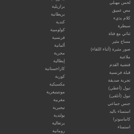
لحس مهبلي
برازيلية
مص عميق
بريطانية
كلام بذيء
كندية
سيطرة
كولومبية
ثنائي مع فتاة
فرنسية
مساج مثير
ألمانية
صور مثيرة (أثناء اللقاء)
مجرية
ملاعبة
إيطالية
فتشية القدم
كازاخستانية
قبلة فرنسية
كورية
تجربة صديقة
مكسيكية
تبول (أعطي)
مونتينيغرية
تبول (أتلقى)
مغربية
جنس جماعي
نيجيرية
استمناء باليد
بولندية
كاماسوترا
برتغالية
استمناء
رومانية