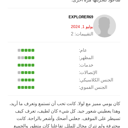
EXPLORER69
يوليو 1, 2024
التقييمات:
2
عام:
المظهر:
خدمات:
الإتصالات:
الجنس الكلاسيكي:
الجنس الفموي:
كان يومي مميز مع لولا. كانت تحب أن تستمع وتعرف ما أريد،
وهذا يعطيني شعور جيد. كل شيء كان لطيف، تعرف كيف
تسيطر على الموقف. جعلني أضحك وأشعر بالراحة. كانت
محترفة ولم تترك مجال للملل. تفاعلنا كان متطور والجميع