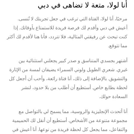
أنا لولا، متعة لا تضاهى في دبي
مرحبًا، أنا لولا، الفتاة التي ترغب في جعل تجربتك لا تُنسى.
أعيش في
دبي
وأقدم لك فرصة فريدة للاستمتاع بأوقاتك. إذا
كنت تبحث عن
رفيقتي المثالية
، فلا تتردد، فأنا هنا لأقدم لك أكثر
مما تتوقع.
أشتهر بجسدي المتناسق و
صدر كبير
يجعلني استثنائية بين
غيري. شعري الطويل ولوني السمراء يضيفان لمسة من الإثارة
والتشويق. بالإضافة إلى ذلك، أنا فتاة رائعة، وأحب أن أجعل كل
لحظة بطابع خاص. أستطيع أن أطلب من بلا حدود، لنشر
السعادة حولك.
أنا أتحدث
الإنجليزية
و
الروسية
، مما يسمح لي بالتواصل مع
مجموعة متنوعة من الأشخاص. أستطيع أن أنقل لك الحميمية
والتفاعل، مما يجعل كل لحظة فريدة من نوعها. أنا أعيش في