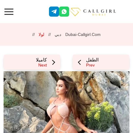
Dubai-Callgirl.com
دبي
لولا
الطفل
كاميلا
Next
Prev