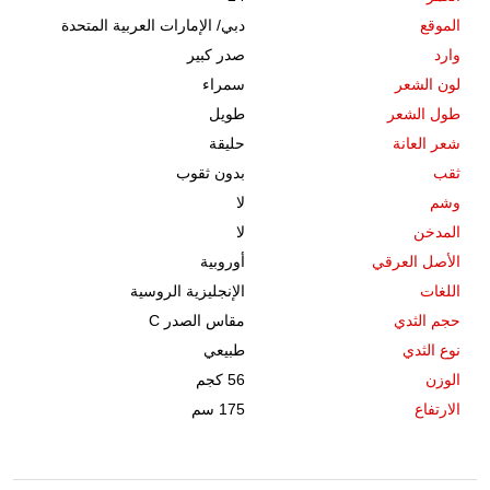
الموقع
دبي
/
الإمارات العربية المتحدة
وارد
صدر كبير
لون الشعر
سمراء
طول الشعر
طويل
شعر العانة
حليقة
ثقب
بدون ثقوب
وشم
لا
المدخن
لا
الأصل العرقي
أوروبية
اللغات
الإنجليزية الروسية
حجم الثدي
مقاس الصدر C
نوع الثدي
طبيعي
الوزن
56 كجم
الارتفاع
175 سم