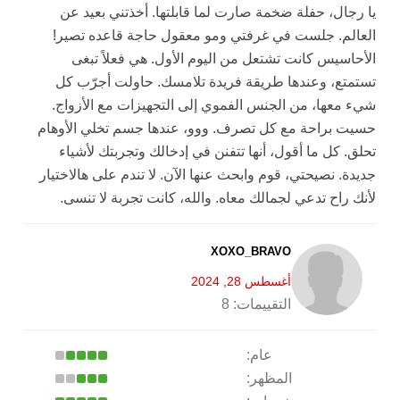
يا رجال، حفلة ضخمة صارت لما قابلتها. أخذتني بعيد عن
العالم. جلست في غرفتي ومو معقول حاجة قاعده تصير!
الأحاسيس كانت تشتعل من اليوم الأول. هي فعلاً تبغى
تستمتع، وعندها طريقة فريدة تلامسك. حاولت أجرّب كل
شيء معها، من الجنس الفموي إلى التجهيزات مع الأزواج.
حسيت براحة مع كل تصرف. ووو، عندها جسم تخلي الأوهام
تحلق. كل ما أقول، أنها تتفنن في إدخالك وتجربتك لأشياء
جديدة. نصيحتي، قوم وابحث عنها الآن. لا تندم على هالاختيار
لأنك راح تدعي لجمالك معاه. والله، كانت تجربة لا تنسى.
XOXO_BRAVO
أغسطس 28, 2024
التقييمات:
8
عام:
المظهر: