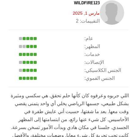
WILDFIRE123
مارس 1, 2025
التقييمات:
2
عام:
المظهر:
خدمات:
الإتصالات:
الجنس الكلاسيكي:
الجنس الفموي:
اللي جربوه وعرفوه كان كأنها حلم تحقق. هي سكسي ومثيرة
بشكل طبيعي، جسمها الرياضي يخلي أي واحد يتمنى يقضي
وقت معها. بعد ما شفتها، حسيت أني عايش طفرة في
الأحاسيس. كل شيء عنها رائع، من ابتسامتها إلى المظهر
الجسدي. جلسنا في مكان هادي وبدأت الأمور تسخن بسرعة.
كانت تحب تجربة كل شيء معايا. وضعيات مختلفة، والأفضل