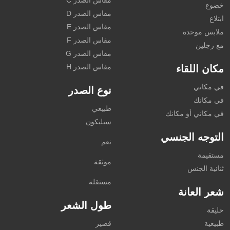
مقاس الصدر C
خضوع
مقاس الصدر D
ابتلاع
مقاس الصدر E
ملابس موحدة
مقاس الصدر F
مع رجلين
مقاس الصدر G
مقاس الصدر H
مكان اللقاء
في مكاني
نوع الصدر
في مكانك
طبيعي
في مكاني أو مكانك
سيليكون
التوجه الجنسي
نعم
مستقيمة
موثقة
ثنائية الجنس
مستقلة
شعر العانة
طول الشعر
حليقة
طبيعية
قصير