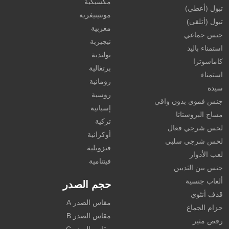
مكسيكية
تبول (أعطي)
مونتينيغرية
تبول (أتلقى)
مغربية
جنس جماعي
نيجيرية
استمناء باليد
بولندية
كاماسوترا
برتغالية
استمناء
رومانية
سيدة
روسية
جنس فموي بدون واقي
إسبانية
مساج البروستاتا
تركية
لحس شرجي فعال
أوكرانية
لحس شرجي سلبي
فنزويلية
لعب الأدوار
فيتنامية
جنس بين الثديين
ألعاب جنسية
حجم الصدر
قذف أنثوي
مقاس الصدر A
حزام الجماع
مقاس الصدر B
رقص مثير