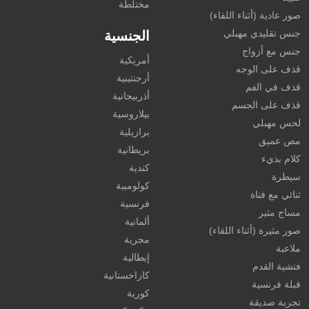
مختلطة
صور عادية (أثناء اللقاء)
جنس تقليدي مهبلي
الجنسية
جنس مع أزواج
أمريكية
قذف على الوجه
أرجنتينية
قذف في الفم
أذربيجانية
قذف على الجسم
بيلاروسية
لحس مهبلي
برازيلية
مص عميق
بريطانية
كلام بذيء
كندية
سيطرة
كولومبية
ثنائي مع فتاة
فرنسية
مساج مثير
ألمانية
صور مثيرة (أثناء اللقاء)
مجرية
ملاعبة
إيطالية
فتشية القدم
كازاخستانية
قبلة فرنسية
كورية
تجربة صديقة