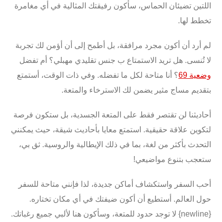
اللتين تضيئان الحماس، سأكون رفيقتك المثالية في أي مغامرة
تخطط لها.
لم أرد أن أكون مجرد مرافقة، بل أطمح إلى أن أؤمن لك تجربة
لا تُنسى. هل تريد الاستمتاع ب
جنس تقليدي مهبلي
؟ أم تفضل
وضعية 69
؟ أنا متاحة لكل ما تفضله. وفي ذات الوقت، أستمتع
بتقديم
مساج مثير
يضمن لك الاسترخاء والمتعة.
أحاديثنا لن تقتصر فقط على المتعة الجسدية، بل ستكون فرصة
لتكوين علاقة حقيقية. استمتع معايا بأحاديث شيقة، حيث يمكنني
التحدث بأكثر من لغة، بما في ذلك
الإيطالية
و
الروسية
. ثق بي،
ستعجب بتنوع مواضيعي!
أحب السفر واستكشاف أماكن جديدة، لذا فإنني متاحة للسفر
حول
العالم
. أستطيع أن أكون ضيفتك في أي مكان تختاره.
{newline} لا توجد حدود للمتعة، وسأكون هنا لألبي جميع رغباتك.