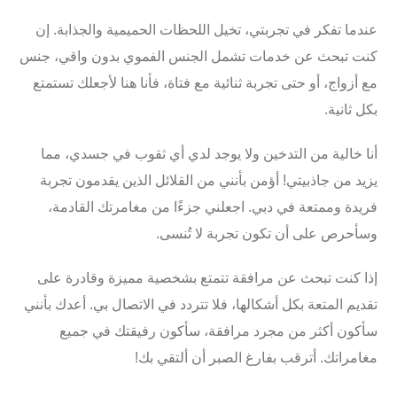
عندما تفكر في تجربتي، تخيل اللحظات الحميمية والجذابة. إن
كنت تبحث عن
خدمات تشمل الجنس الفموي بدون واقي، جنس
مع أزواج، أو حتى تجربة ثنائية مع فتاة
، فأنا هنا لأجعلك تستمتع
بكل ثانية.
أنا خالية من التدخين ولا يوجد لدي أي ثقوب في جسدي، مما
يزيد من جاذبيتي! أؤمن بأنني من القلائل الذين يقدمون تجربة
فريدة وممتعة في
دبي
. اجعلني جزءًا من مغامرتك القادمة،
وسأحرص على أن تكون تجربة لا تُنسى.
إذا كنت تبحث عن مرافقة تتمتع بشخصية مميزة وقادرة على
تقديم المتعة بكل أشكالها، فلا تتردد في الاتصال بي. أعدك بأنني
سأكون أكثر من مجرد مرافقة، سأكون رفيقتك في جميع
مغامراتك. أترقب بفارغ الصبر أن ألتقي بك!