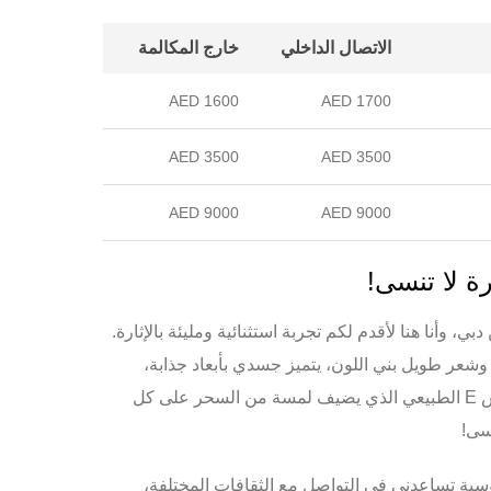
الاتصال الداخلي
خارج المكالمة
1600 AED
1700 AED
3500 AED
3500 AED
9000 AED
9000 AED
رة لا تنسى!
ن
دبي
، وأنا هنا لأقدم لكم تجربة استثنائية ومليئة بالإثارة.
 سم، ووزن 54 كجم، وشعر طويل بني اللون، يتميز جسدي بأبعاد جذابة،
س
E
الطبيعي الذي يضيف لمسة من السحر على كل
نسى!
روسية تساعدني في التواصل مع الثقافات المختلفة،