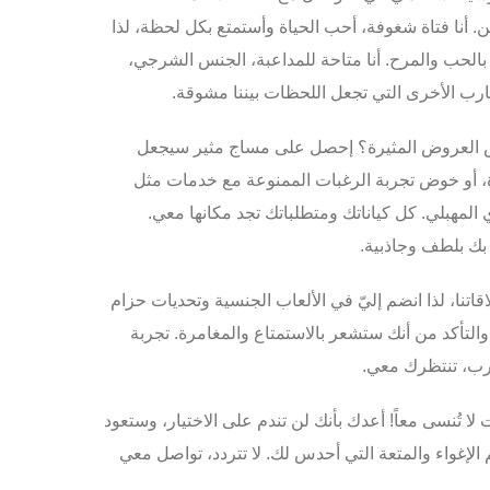
ن. أنا فتاة شغوفة، أحب الحياة وأستمتع بكل لحظة، لذا
بالحب والمرح. أنا متاحة للمداعبة،
الجنس الشرجي
،
جارب الأخرى التي تجعل اللحظات بيننا مشوقة.
ض
العروض المثيرة
؟ إحصل على
مساج مثير
سيجعل
 أو خوض تجربة
الرغبات الممنوعة
مع خدمات مثل
 المهبلي
. كل كياناتك ومتطلباتك تجد مكانها معي.
ك بلطف وجاذبية.
اقاتنا، لذا انضم إليّ في
الألعاب الجنسية
وتحديات
حزام
ك والتأكد من أنك ستشعر بالاستمتاع والمغامرة. تجربة
تقرب، تنتظرك معي.
لا تُنسى معاً! أعدك بأنك لن تندم على الاختيار، وستعود
 الإغواء والمتعة التي أحدس لك.
لا تتردد، تواصل معي