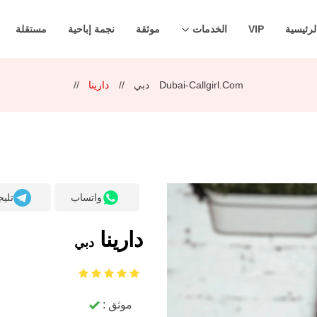
لرئيسية
VIP
الخدمات
موثقة
نجمة إباحية
مستقلة
Dubai-Callgirl.com
دبي
دارينا
واتساب
تليج
دارينا
دبي
موثق :