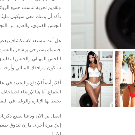
وتقديم تجربة تناسب جميع الزبائ
تأكد أن وقتك معي سيكون مليئًا 
الجنس الفموي
، والعديد من الت
هل أنت مستعد لاستكشاف بع
جسمك يسترخي ويشعر بالنشوة،
اللحس المهبلي
و
الجنس التقليدي
سأكون مرافقك المثالي وأرحب ب
أقدّر أيضاً الإبداع والتجديد في عل
الجماع
. أنا هنا لإرضاء احتياجات
تحيط بها الإثارة والرغبة في ال
اتصل بي الآن ودعنا نصنع ذكريات 
إليّ مرة أخرى ما إن تتذوق طعم
الآن!