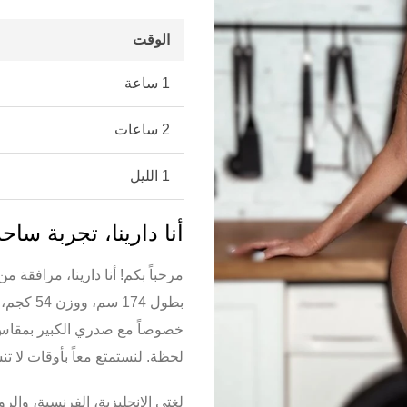
الوقت
1 ساعة
2 ساعات
1 الليل
أنا دارينا، تجربة ساح
مرحباً بكم! أنا دارينا، مرافقة م
بطول 174
خصوصاً مع صدري الكبير بمقا
لحظة. لنستمتع معاً بأوقات لا ت
لغتي الإنجليزية، الفرنسية، وال