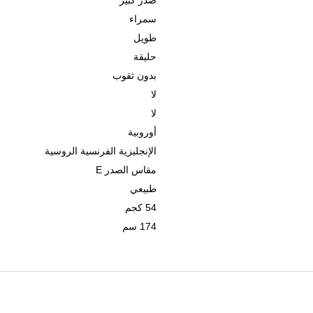
صدر كبير
سمراء
طويل
حليقة
بدون ثقوب
لا
لا
أوروبية
الإنجليزية الفرنسية الروسية
مقاس الصدر E
طبيعي
54 كجم
174 سم