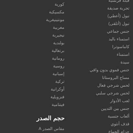
قبلة فرنسية
كورية
تجربة صديقة
مكسيكية
تبول (أعطي)
مونتينيغرية
تبول (أتلقى)
مغربية
جنس جماعي
نيجيرية
استمناء باليد
بولندية
كاماسوترا
برتغالية
استمناء
رومانية
سيدة
روسية
جنس فموي بدون واقي
إسبانية
مساج البروستاتا
تركية
لحس شرجي فعال
أوكرانية
لحس شرجي سلبي
فنزويلية
لعب الأدوار
فيتنامية
جنس بين الثديين
ألعاب جنسية
حجم الصدر
قذف أنثوي
مقاس الصدر A
حزام الجماع