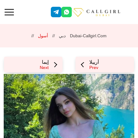
Dubai-Callgirl.com
دبي
أسول
أرييلا
إيما
Next
Prev