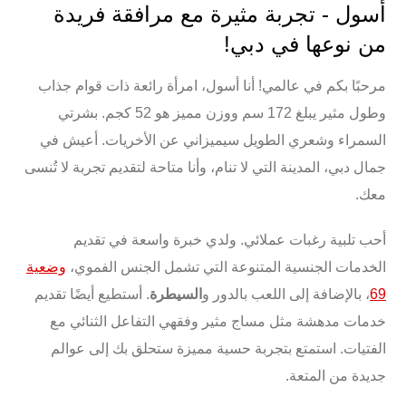
أسول - تجربة مثيرة مع مرافقة فريدة
من نوعها في دبي!
مرحبًا بكم في عالمي! أنا أسول، امرأة رائعة ذات
قوام جذاب
وطول مثير يبلغ
172 سم
ووزن مميز هو
52 كجم
. بشرتي
السمراء وشعري الطويل سيميزاني عن الأخريات. أعيش في
جمال
دبي
، المدينة التي لا تنام، وأنا متاحة لتقديم تجربة لا تُنسى
معك.
أحب تلبية رغبات عملائي. ولدي خبرة واسعة في تقديم
الخدمات الجنسية
المتنوعة التي تشمل
الجنس الفموي
،
وضعية
69
، بالإضافة إلى
اللعب بالدور
و
السيطرة
. أستطيع أيضًا تقديم
خدمات مدهشة مثل
مساج مثير
وفقهي
التفاعل الثنائي مع
الفتيات
. استمتع بتجربة حسية مميزة ستحلق بك إلى عوالم
جديدة من المتعة.