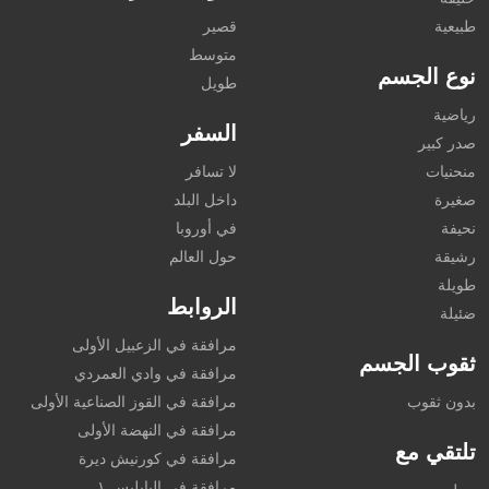
طبيعية
قصير
متوسط
نوع الجسم
طويل
رياضية
السفر
صدر كبير
منحنيات
لا تسافر
صغيرة
داخل البلد
نحيفة
في أوروبا
رشيقة
حول العالم
طويلة
الروابط
ضئيلة
مرافقة في الزعبيل الأولى
ثقوب الجسم
مرافقة في وادي العمردي
بدون ثقوب
مرافقة في القوز الصناعية الأولى
مرافقة في النهضة الأولى
تلتقي مع
مرافقة في كورنيش ديرة
مرافقة في اليايليس ١