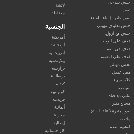
جنس شرجي
لاتينية
تقييد
مختلطة
صور عادية (أثناء اللقاء)
جنس تقليدي مهبلي
الجنسية
جنس مع أزواج
أمريكية
قذف على الوجه
أرجنتينية
قذف في الفم
أذربيجانية
قذف على الجسم
بيلاروسية
لحس مهبلي
برازيلية
مص عميق
بريطانية
كلام بذيء
كندية
سيطرة
كولومبية
ثنائي مع فتاة
فرنسية
مساج مثير
ألمانية
صور مثيرة (أثناء اللقاء)
مجرية
ملاعبة
إيطالية
فتشية القدم
كازاخستانية