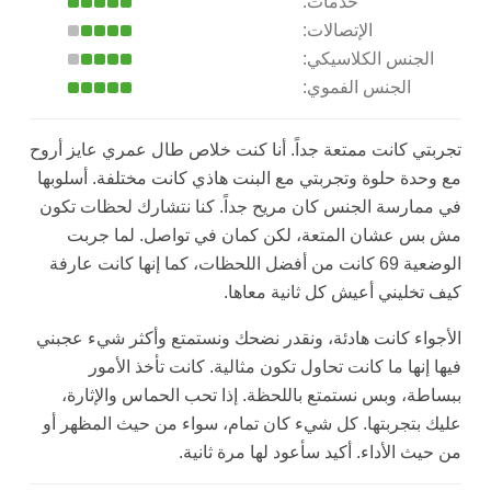
خدمات:
الإتصالات:
الجنس الكلاسيكي:
الجنس الفموي:
تجربتي كانت ممتعة جداً. أنا كنت خلاص طال عمري عايز أروح
مع وحدة حلوة وتجربتي مع البنت هاذي كانت مختلفة. أسلوبها
في ممارسة الجنس كان مريح جداً. كنا نتشارك لحظات تكون
مش بس عشان المتعة، لكن كمان في تواصل. لما جربت
الوضعية 69 كانت من أفضل اللحظات، كما إنها كانت عارفة
كيف تخليني أعيش كل ثانية معاها.
الأجواء كانت هادئة، ونقدر نضحك ونستمتع وأكثر شيء عجبني
فيها إنها ما كانت تحاول تكون مثالية. كانت تأخذ الأمور
ببساطة، وبس نستمتع باللحظة. إذا تحب الحماس والإثارة،
عليك بتجربتها. كل شيء كان تمام، سواء من حيث المظهر أو
من حيث الأداء. أكيد سأعود لها مرة ثانية.