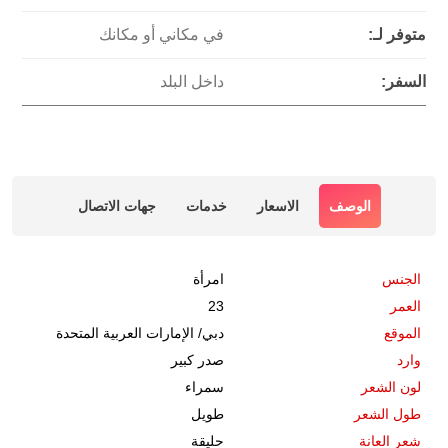
متوفر لـ:
في مكاني أو مكانك
السفر:
داخل البلد
الوصف
الاسعار
خدمات
جهات الاتصال
الجنس
امرأة
العمر
23
الموقع
دبي
/
الإمارات العربية المتحدة
وارد
صدر كبير
لون الشعر
سمراء
طول الشعر
طويل
شعر العانة
حليقة